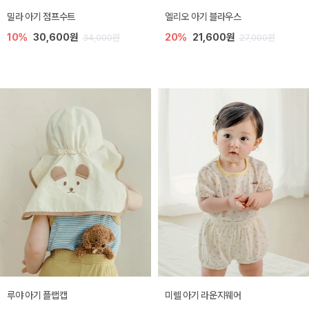
밀라 아기 점프수트
엘리오 아기 블라우스
10%
30,600원
20%
21,600원
34,000원
27,000원
루야 아기 플랩캡
미렐 아기 라운지웨어