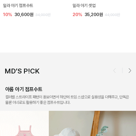
토닉 아기 민소매 티셔츠
베티 니트 아기 민소매 티셔츠
20%
11,200원
10%
24,300원
14,000원
27,000원
MD’S P!CK
아롬 아기 점프수트
컬러별 스트라이프 패턴이 돋보이면서 하단에 트임 스냅으로 실용성을 더해주고, 단독은
물론 이너로도 활용하기 좋은 점프수트입니다.