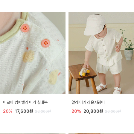
아로미 컴피벨리 아기 실내복
알레 아기 라운지웨어
20%
17,600원
20%
20,800원
22,000원
26,000원