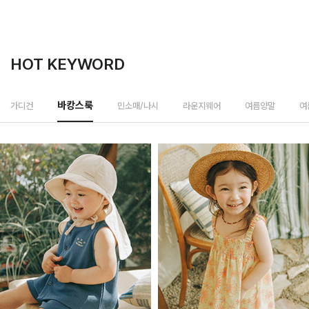
HOT KEYWORD
민소매/나시
가디건
바캉스룩
라운지웨어
여름양말
여