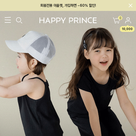
회원전용 아울렛, 가입하면 ~60% 할인!
멤버십 최대 28,000원 혜택
0
10,000
26SS 신상
BEST
BABY[6~12M]
아우터/상의
하의/레깅스