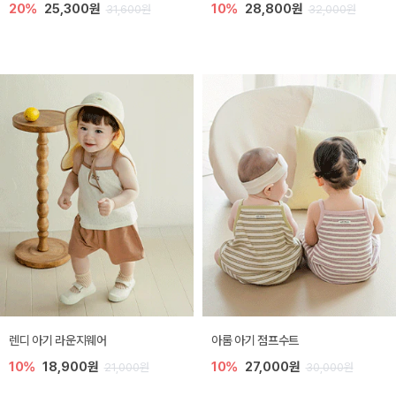
20%
25,300원
10%
28,800원
31,600원
32,000원
렌디 아기 라운지웨어
아롬 아기 점프수트
10%
18,900원
10%
27,000원
21,000원
30,000원