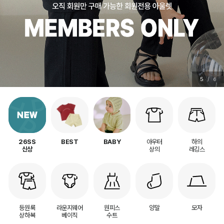
5
/
6
아우터
하의
26SS
BEST
BABY
상의
레깅스
신상
등원룩
라운지웨어
원피스
양말
모자
상하복
베이직
수트