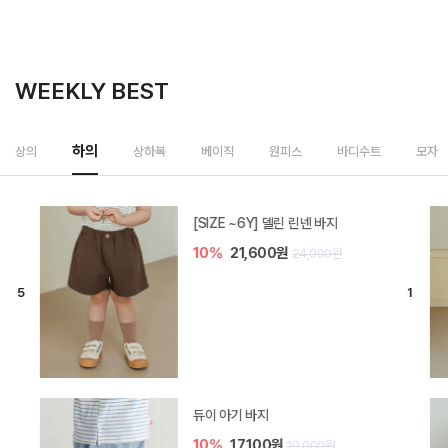
WEEKLY BEST
하의
상의
상하복
베이직
원피스
바디수트
모자
[SIZE ~6Y] 델린 린넨 바지
10%
21,600원
24,000원
듀이 아기 바지
10%
17,100원
19,000원