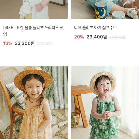
[SIZE ~6Y] 블룸 플리츠 쓰리피스 셋
디오 플리츠 아기 점프수트
업
20%
26,400원
33,000원
10%
33,300원
37,000원