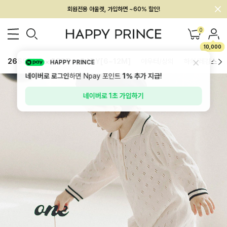
회원전용 아울렛, 가입하면 ~60% 할인!
멤버십 최대 28,000원 혜택
0
10,000
26SS 신상
BEST
BABY[6~12M]
아우터/상의
하의/레깅스
HAPPY PRINCE
네이버로 로그인
하면 Npay 포인트
1%
추가 지급!
네이버로 1초 가입하기