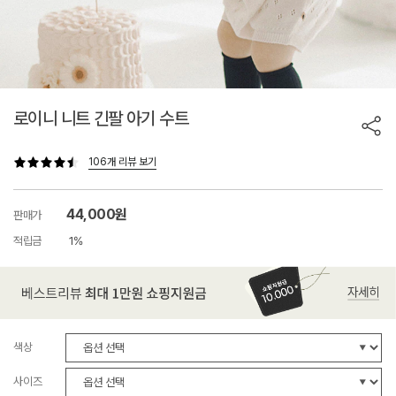
로이니 니트 긴팔 아기 수트
106개 리뷰 보기
44,000원
판매가
적립금
1%
색상
사이즈