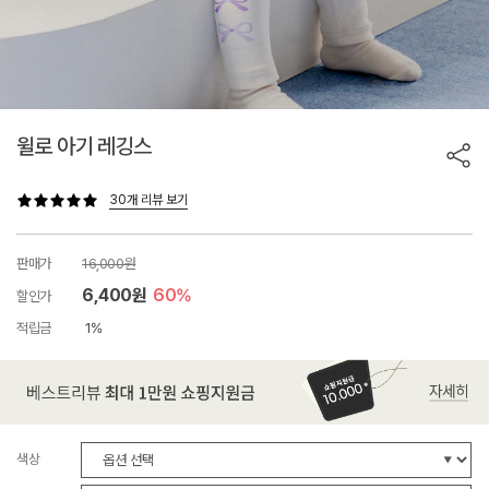
윌로 아기 레깅스
30개 리뷰 보기
판매가
16,000원
6,400원
60%
할인가
적립금
1%
색상