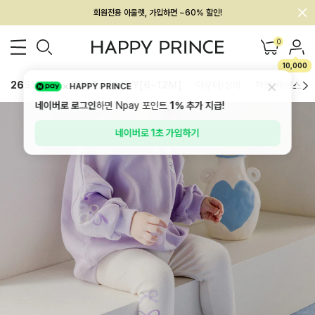
회원전용 아울렛, 가입하면 ~60% 할인!
멤버십 최대 28,000원 혜택
0
10,000
26SS 신상
BEST
BABY[6~12M]
아우터/상의
하의/레깅스
HAPPY PRINCE
네이버로 로그인
하면 Npay 포인트
1%
추가 지급!
네이버로 1초 가입하기