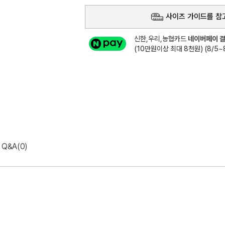
사이즈 가이드를 참
신한,우리,농협카드
네이버페이 결
(10만원이상 최대 8천원) (8/5~8
Q&A(0)