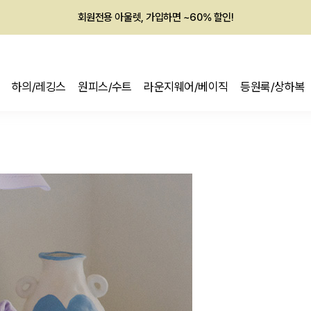
회원전용 아울렛, 가입하면 ~60% 할인!
멤버십 최대 28,000원 혜택
하의/레깅스
원피스/수트
라운지웨어/베이직
등원룩/상하복