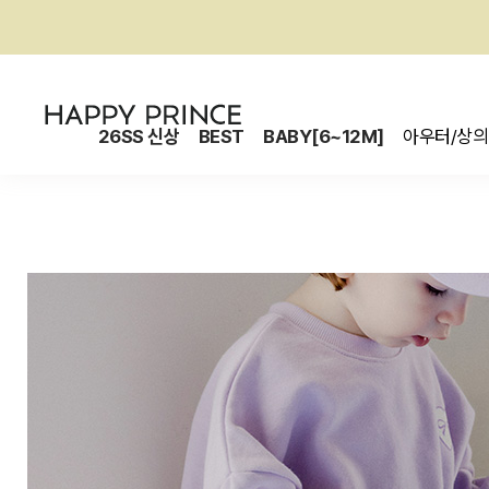
26SS 신상
BEST
BABY[6~12M]
아우터/상의