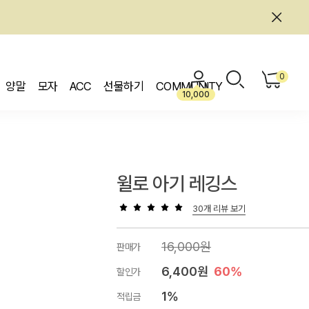
0
양말
모자
ACC
선물하기
COMMUNITY
10,000
윌로 아기 레깅스
30개 리뷰 보기
16,000원
판매가
6,400원
60%
할인가
1%
적립금