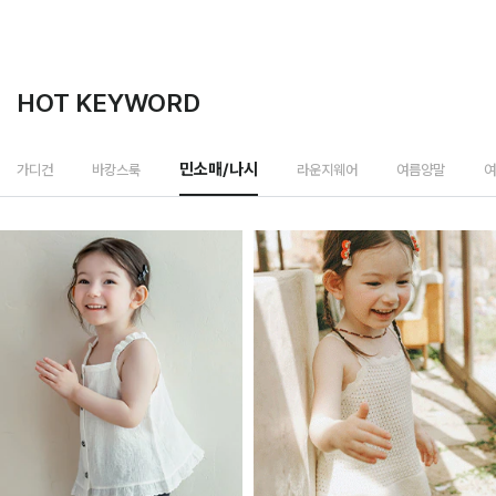
HOT KEYWORD
라운지웨어
가디건
바캉스룩
민소매/나시
여름양말
여