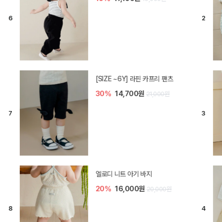
[SIZE ~6Y] 오뎃 라운지웨어
10%
20,700원
23,000원
[SIZE ~6Y] 블룸 플리츠 쓰리피스
셋업
10%
33,300원
37,000원