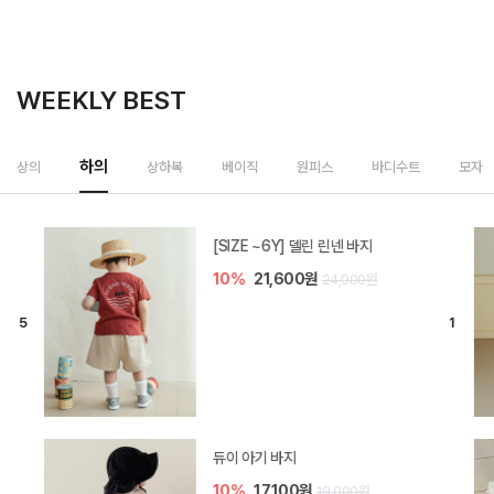
WEEKLY BEST
상하복
상의
하의
베이직
원피스
바디수트
모자
밀라 아기 셋업
20%
35,200원
44,000원
브렌 아기 블라우스 세트
10%
36,900원
41,000원