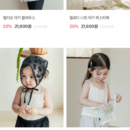
미렐 아기 라운지웨어
[SIZE ~6Y] 로미나 라운지 셋업
10%
28,800원
10%
26,100원
32,000원
29,000원