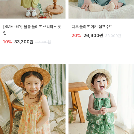
[SIZE ~6Y] 블룸 플리츠 쓰리피스 셋
디오 플리츠 아기 점프수트
업
20%
26,400원
33,000원
10%
33,300원
37,000원