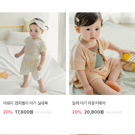
아로미 컴피벨리 아기 실내복
알레 아기 라운지웨어
20%
17,600원
20%
20,800원
22,000원
26,000원