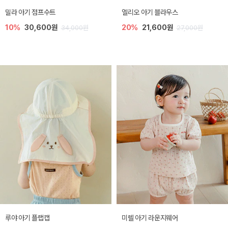
밀라 아기 점프수트
엘리오 아기 블라우스
10%
30,600원
20%
21,600원
34,000원
27,000원
루야 아기 플랩캡
미렐 아기 라운지웨어