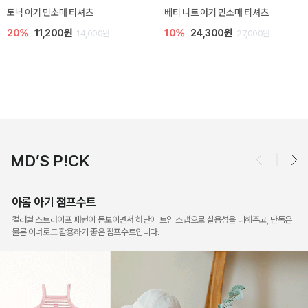
렌디 아기 라운지웨어
[SIZE ~6Y] 오뎃 라운지웨어
10%
18,900원
10%
20,700원
21,000원
23,000원
MD’S P!CK
아롬 아기 점프수트
컬러별 스트라이프 패턴이 돋보이면서 하단에 트임 스냅으로 실용성을 더해주고, 단독은
물론 이너로도 활용하기 좋은 점프수트입니다.