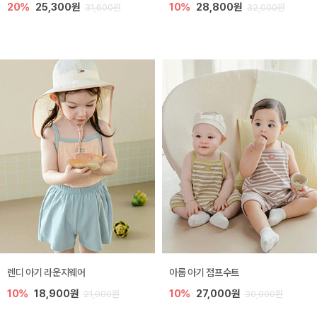
20%
25,300원
10%
28,800원
31,600원
32,000원
렌디 아기 라운지웨어
아롬 아기 점프수트
10%
18,900원
10%
27,000원
21,000원
30,000원