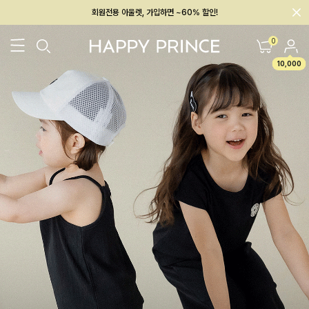
멤버십 최대 28,000원 혜택
0
10,000
26SS 신상
BEST
BABY[6~12M]
아우터/상의
하의/레깅스