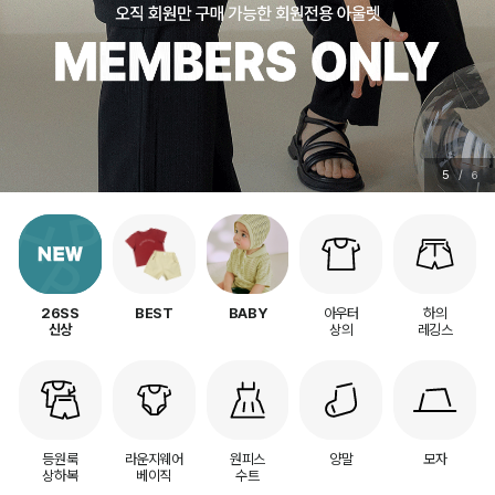
6
/
6
아우터
하의
26SS
BEST
BABY
상의
레깅스
신상
등원룩
라운지웨어
원피스
양말
모자
상하복
베이직
수트