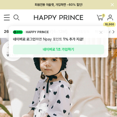
회원전용 아울렛, 가입하면 ~60% 할인!
멤버십 최대 28,000원 혜택
0
10,000
26SS 신상
BEST
BABY[6~12M]
아우터/상의
하의/레깅스
HAPPY PRINCE
네이버로 로그인
하면 Npay 포인트
1%
추가 지급!
네이버로 1초 가입하기