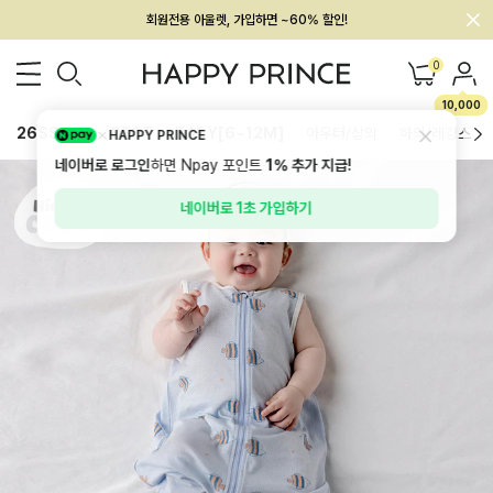
회원전용 아울렛, 가입하면 ~60% 할인!
멤버십 최대 28,000원 혜택
0
10,000
26SS 신상
BEST
BABY[6~12M]
아우터/상의
하의/레깅스
HAPPY PRINCE
네이버로 로그인
하면 Npay 포인트
1%
추가 지급!
네이버로 1초 가입하기