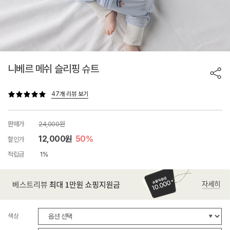
니베르 메쉬 슬리핑 슈트
47개 리뷰 보기
판매가
24,000원
12,000원
50%
할인가
적립금
1%
색상