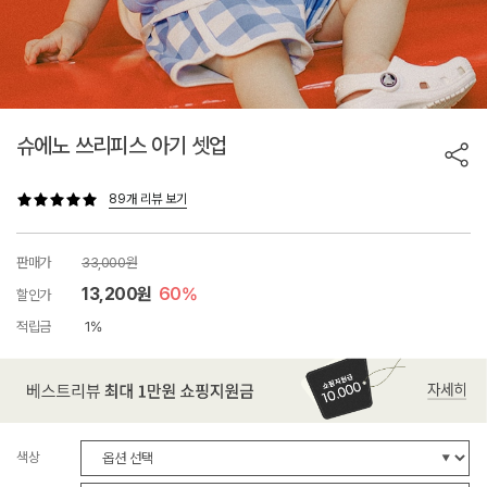
슈에노 쓰리피스 아기 셋업
89개 리뷰 보기
판매가
33,000원
13,200원
60%
할인가
적립금
1%
색상