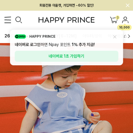
회원전용 아울렛, 가입하면 ~60% 할인!
멤버십 최대 28,000원 혜택
0
10,000
26SS 신상
BEST
BABY[6~12M]
아우터/상의
하의/레깅스
HAPPY PRINCE
네이버로 로그인
하면 Npay 포인트
1%
추가 지급!
네이버로 1초 가입하기