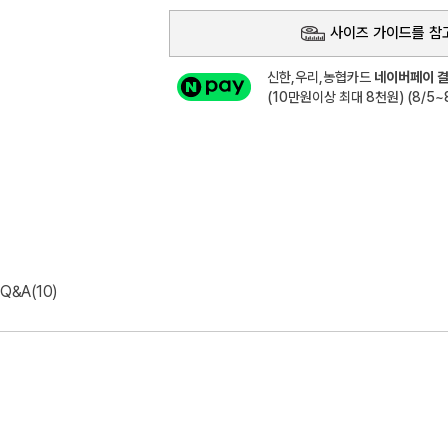
사이즈 가이드를 참
신한,우리,농협카드
네이버페이 결
(10만원이상 최대 8천원) (8/5~8
Q&A(10)