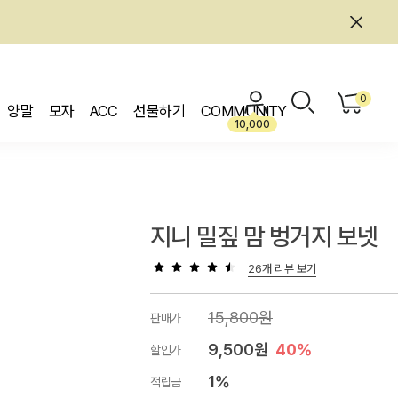
0
양말
모자
ACC
선물하기
COMMUNITY
10,000
지니 밀짚 맘 벙거지 보넷
26개 리뷰 보기
15,800원
판매가
9,500원
40%
할인가
1%
적립금