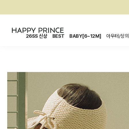
26SS 신상
BEST
BABY[6~12M]
아우터/상의