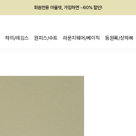
회원전용 아울렛, 가입하면 ~60% 할인!
멤버십 최대 28,000원 혜택
하의/레깅스
원피스/수트
라운지웨어/베이직
등원룩/상하복