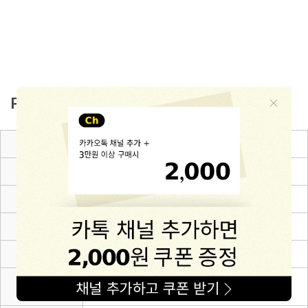
PRODUCT INFO
품명 및 모델명
지니 밀짚 아기 벙거지 보넷
KC 인증정보
어린이제품 안전확인
크기, 중량
상세설명참조
색상
아이보리
재질
Polyester 100%
사용연령 또는
6~36m(48~52)
권장사용연령