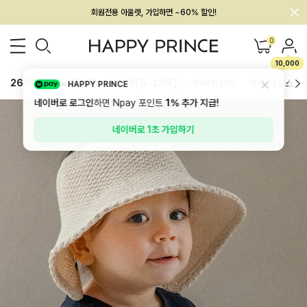
회원전용 아울렛, 가입하면 ~60% 할인!
멤버십 최대 28,000원 혜택
0
10,000
26SS 신상
BEST
BABY[6~12M]
아우터/상의
하의/레깅스
HAPPY PRINCE
네이버로 로그인
하면 Npay 포인트
1%
추가 지급!
네이버로 1초 가입하기