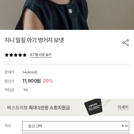
지니 밀짚 아기 벙거지 보넷
67개 리뷰 보기
판매가
14,800원
11,900원
20%
할인가
적립금
1%
색상