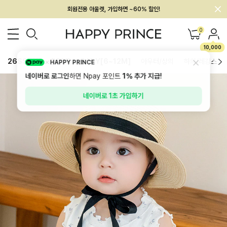
회원전용 아울렛, 가입하면 ~60% 할인!
멤버십 최대 28,000원 혜택
0
10,000
26SS 신상
BEST
BABY[6~12M]
아우터/상의
하의/레깅스
HAPPY PRINCE
네이버로 로그인
하면 Npay 포인트
1%
추가 지급!
네이버로 1초 가입하기