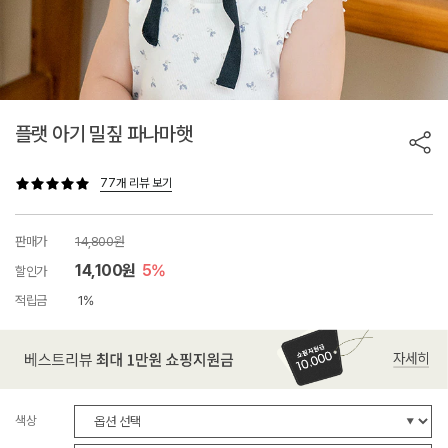
플랫 아기 밀짚 파나마햇
77개 리뷰 보기
판매가
14,800원
14,100원
5%
할인가
적립금
1%
색상