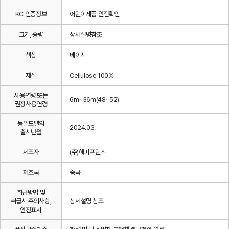
KC 인증정보
어린이제품 안전확인
크기, 중량
상세설명참조
색상
베이지
재질
Cellulose 100%
사용연령 또는
6m~36m(48~52)
권장사용연령
동일모델의
2024.03.
출시년월
제조자
(주)해피프린스
제조국
중국
취급방법 및
취급시 주의사항,
상세설명 참조
안전표시