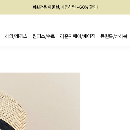
회원전용 아울렛, 가입하면 ~60% 할인!
멤버십 최대 28,000원 혜택
하의/레깅스
원피스/수트
라운지웨어/베이직
등원룩/상하복