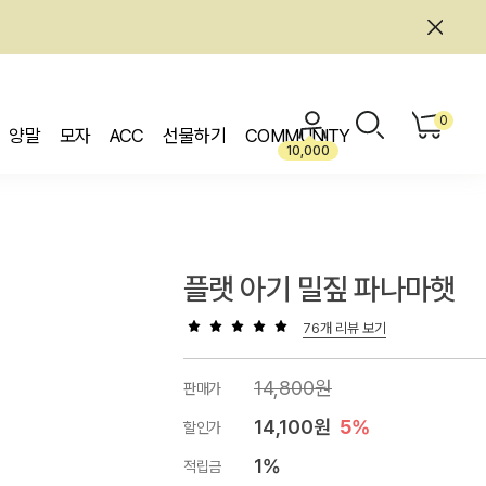
0
양말
모자
ACC
선물하기
COMMUNITY
10,000
플랫 아기 밀짚 파나마햇
76개 리뷰 보기
14,800원
판매가
14,100원
5%
할인가
1%
적립금