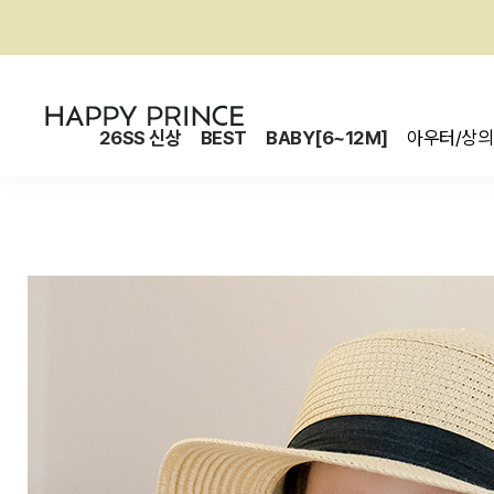
26SS 신상
BEST
BABY[6~12M]
아우터/상의