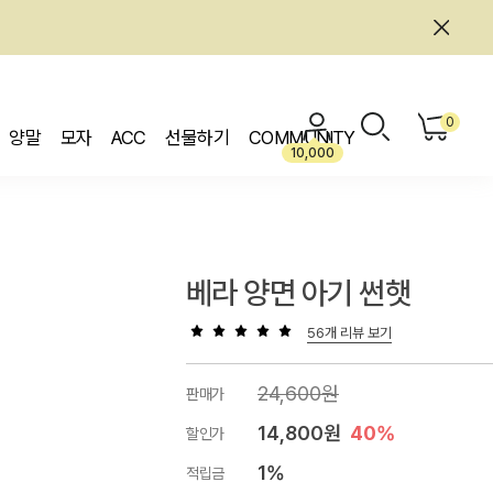
0
양말
모자
ACC
선물하기
COMMUNITY
10,000
베라 양면 아기 썬햇
56개 리뷰 보기
24,600원
판매가
14,800원
40%
할인가
1%
적립금