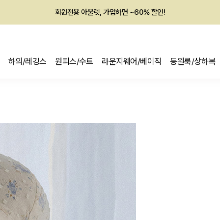
회원전용 아울렛, 가입하면 ~60% 할인!
멤버십 최대 28,000원 혜택
하의/레깅스
원피스/수트
라운지웨어/베이직
등원룩/상하복