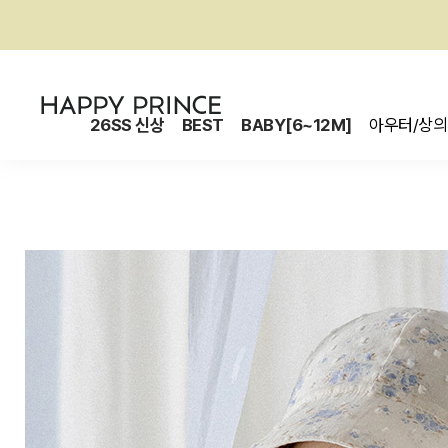
26SS 신상
BEST
BABY[6~12M]
아우터/상의