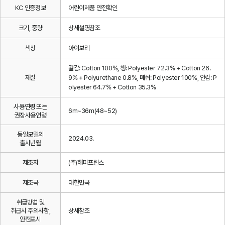
KC 인증정보
어린이제품 안전확인
크기, 중량
상세설명참조
색상
아이보리
겉감: Cotton 100%, 챙: Polyester 72.3% + Cotton 26.
재질
9% + Polyurethane 0.8%, 메쉬: Polyester 100%, 안감: P
olyester 64.7% + Cotton 35.3%
사용연령 또는
6m~36m(48~52)
권장사용연령
동일모델의
2024.03.
출시년월
제조자
(주)해피프린스
제조국
대한민국
취급방법 및
취급시 주의사항,
상세참조
안전표시