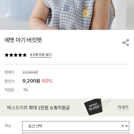
에멧 아기 버킷햇
43개 리뷰 보기
판매가
22,800원
9,200원
60%
할인가
적립금
1%
색상