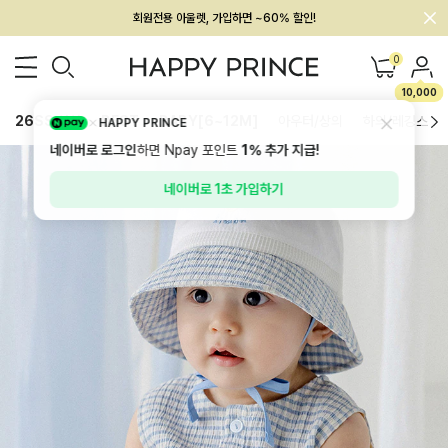
회원전용 아울렛, 가입하면 ~60% 할인!
멤버십 최대 28,000원 혜택
0
10,000
26SS 신상
BEST
BABY[6~12M]
아우터/상의
하의/레깅스
HAPPY PRINCE
네이버로 로그인
하면 Npay 포인트
1%
추가 지급!
네이버로 1초 가입하기