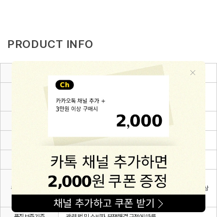
PRODUCT INFO
종류
아기모자
겉감1: Cotton 51.4% + Rayon 48.6%, 겉감2: Cotton 10
소재
0%
치수
6~12m(48),12~24m(50),24~36m(52)
제조자
(주)해피프린스
제조국
대한민국
삶는 것을 피해주시고 단독세탁을 권장합니다. 무형광 세제를
취급시 주의사항
사용하시고 염소계 표백제 사용을 피해주세요.자세한 내용은 상
세페이지를 확인해주세요.
품질보증기준
관련 법 및 소비자 분쟁해결 규정에 따름