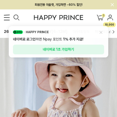
멤버십 최대 28,000원 혜택
0
10,000
26SS 신상
BEST
BABY[6~12M]
아우터/상의
하의/레깅스
HAPPY PRINCE
네이버로 로그인
하면 Npay 포인트
1%
추가 지급!
네이버로 1초 가입하기