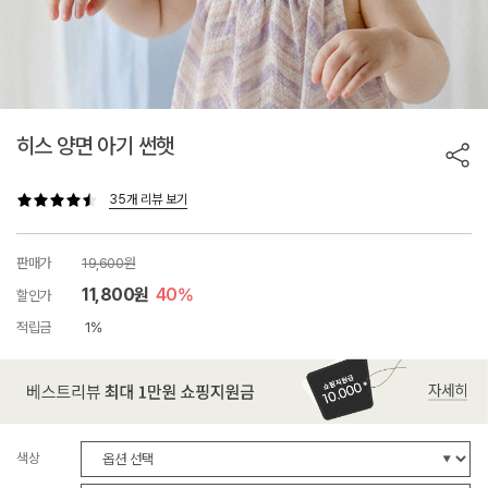
히스 양면 아기 썬햇
35개 리뷰 보기
판매가
19,600원
11,800원
40%
할인가
적립금
1%
색상