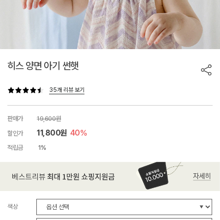
히스 양면 아기 썬햇
35개 리뷰 보기
판매가
19,600원
11,800원
40%
할인가
적립금
1%
색상