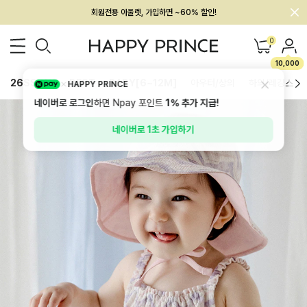
회원전용 아울렛, 가입하면 ~60% 할인!
멤버십 최대 28,000원 혜택
0
10,000
26SS 신상
BEST
BABY[6~12M]
아우터/상의
하의/레깅스
HAPPY PRINCE
네이버로 로그인
하면 Npay 포인트
1%
추가 지급!
네이버로 1초 가입하기