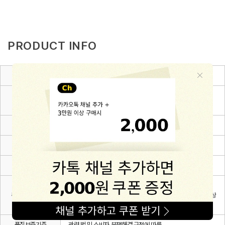
PRODUCT INFO
종류
아기모자
겉감1: Cotton 51.4% + Rayon 48.6%, 겉감2: Cotton 10
소재
0%
치수
6~12m(48),12~24m(50),24~36m(52)
제조자
(주)해피프린스
제조국
대한민국
삶는 것을 피해주시고 단독세탁을 권장합니다. 무형광 세제를
취급시 주의사항
사용하시고 염소계 표백제 사용을 피해주세요.자세한 내용은 상
세페이지를 확인해주세요.
품질보증기준
관련 법 및 소비자 분쟁해결 규정에 따름