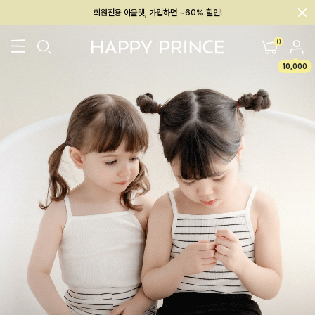
회원전용 아울렛, 가입하면 ~60% 할인!
멤버십 최대 28,000원 혜택
0
10,000
26SS 신상
BEST
BABY[6~12M]
아우터/상의
하의/레깅스