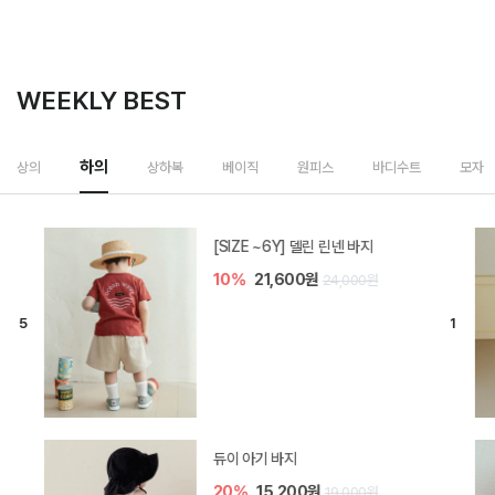
WEEKLY BEST
하의
상의
상하복
베이직
원피스
바디수트
모자
[SIZE ~6Y] 델린 린넨 바지
10%
21,600원
24,000원
듀이 아기 바지
20%
15,200원
19,000원