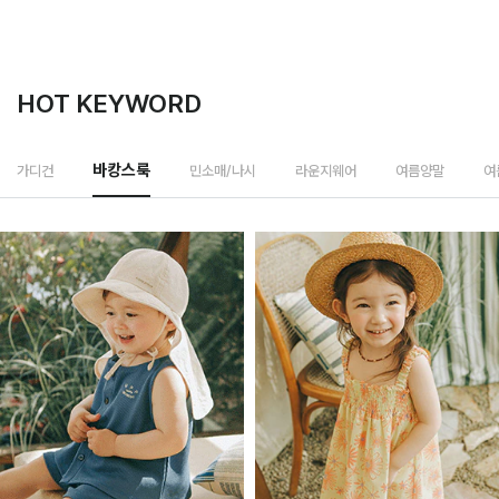
HOT KEYWORD
민소매/나시
가디건
바캉스룩
라운지웨어
여름양말
여