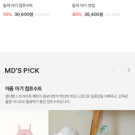
토닉 아기 민소매 티셔츠
베티 니트 아기 민소매 티셔츠
20%
11,200원
10%
24,300원
14,000원
27,000원
MD’S P!CK
아롬 아기 점프수트
컬러별 스트라이프 패턴이 돋보이면서 하단에 트임 스냅으로 실용성을 더해주고, 단독은
물론 이너로도 활용하기 좋은 점프수트입니다.