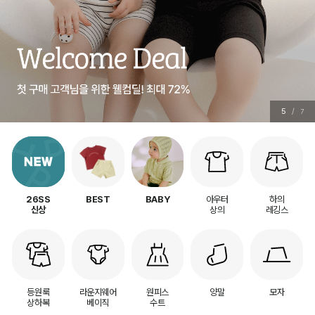
5
/
7
아우터
하의
26SS
BEST
BABY
상의
레깅스
신상
등원룩
라운지웨어
원피스
양말
모자
상하복
베이직
수트