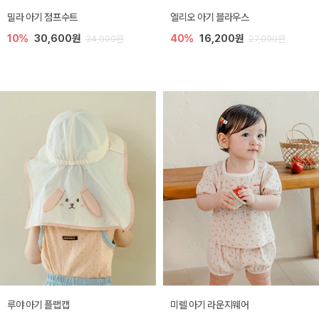
밀라 아기 점프수트
엘리오 아기 블라우스
10%
30,600원
40%
16,200원
34,000원
27,000원
루야 아기 플랩캡
미렐 아기 라운지웨어