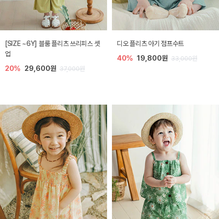
[SIZE ~6Y] 블룸 플리츠 쓰리피스 셋
디오 플리츠 아기 점프수트
업
40%
19,800원
33,000원
20%
29,600원
37,000원