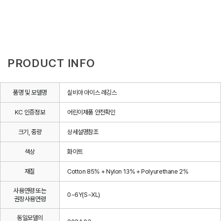
PRODUCT INFO
품명 및 모델명
실비아 아이스 레깅스
KC 인증정보
어린이제품 안전확인
크기, 중량
상세설명참조
색상
화이트
재질
Cotton 85% + Nylon 13% + Polyurethane 2%
사용연령 또는
0~6Y(S~XL)
권장사용연령
동일모델의