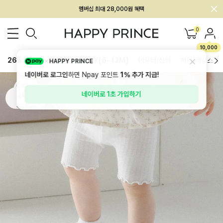
멤버십 최대 28,000원 혜택
0
10,000
26SS 신상
BEST
BABY[6~12M]
아우터/상의
하의/레깅스
HAPPY PRINCE
네이버로 로그인
하면 Npay 포인트
1%
추가 지급!
네이버로 1초 가입하기