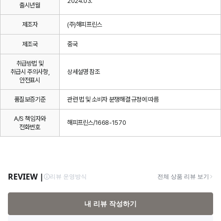
2024.03.
출시년월
제조자
(주)해피프린스
제조국
중국
취급방법 및
취급시 주의사항,
상세설명 참조
안전표시
품질보증기준
관련 법 및 소비자 분쟁해결 규정에 따름
A/S 책임자와
해피프린스/1668-1570
전화번호