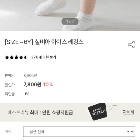
/
1
3
[SIZE ~6Y] 실비아 아이스 레깅스
278개 리뷰 보기
판매가
8,600원
7,800원
10%
할인가
적립금
1%
색상