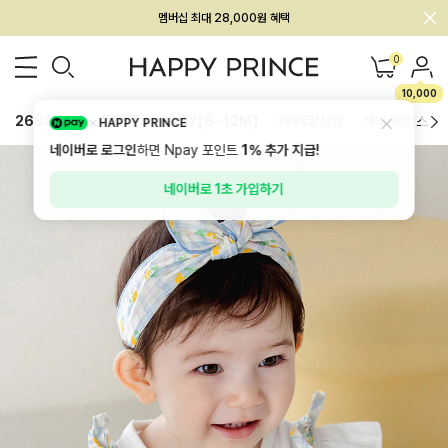
회원전용 아울렛, 가입하면 ~60% 할인!
멤버십 최대 28,000원 혜택
0
10,000
26SS 신상
BEST
BABY[6~12M]
아우터/상의
하의/레깅스
HAPPY PRINCE
네이버로 로그인
하면 Npay 포인트
1%
추가 지급!
네이버로 1초 가입하기