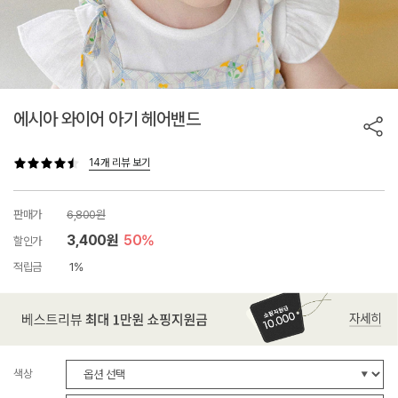
에시아 와이어 아기 헤어밴드
14개 리뷰 보기
판매가
6,800원
3,400원
50%
할인가
적립금
1%
색상