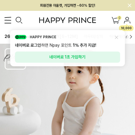
회원전용 아울렛, 가입하면 ~60% 할인!
멤버십 최대 28,000원 혜택
0
10,000
26SS 신상
BEST
BABY[6~12M]
아우터/상의
하의/레깅스
HAPPY PRINCE
네이버로 로그인
하면 Npay 포인트
1%
추가 지급!
네이버로 1초 가입하기