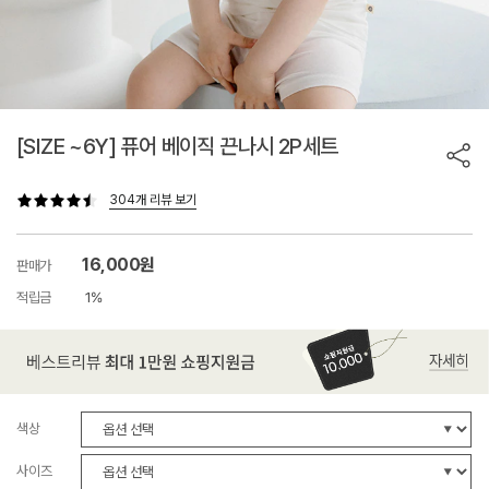
[SIZE ~6Y] 퓨어 베이직 끈나시 2P세트
304개 리뷰 보기
16,000원
판매가
적립금
1%
색상
사이즈