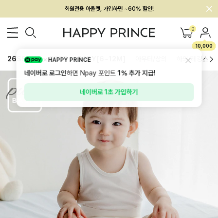
회원전용 아울렛, 가입하면 ~60% 할인!
멤버십 최대 28,000원 혜택
0
10,000
26SS 신상
BEST
BABY[6~12M]
아우터/상의
하의/레깅스
HAPPY PRINCE
네이버로 로그인
하면 Npay 포인트
1%
추가 지급!
네이버로 1초 가입하기