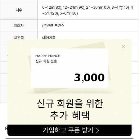
6~12m(80), 12~24m(90), 24~36m(100), 3~4Y(110), 4
치수
~5Y(120), 5~6Y(130)
제조자
(주)해피프린스
제조국
대한민국
세탁방법 및
상세설명 참조
취급시 주의사항
제조연월
2026.03.
품질보증기준
관련 법 및 소비자 분쟁해결 규정에 따름
A/S 책임자와
해피프린스/1668-1570
전화번호