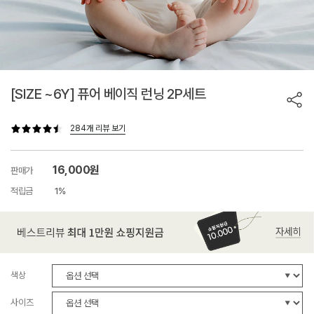
[SIZE ~6Y] 퓨어 베이직 런닝 2P세트
284개 리뷰 보기
16,000원
판매가
적립금
1%
색상
사이즈