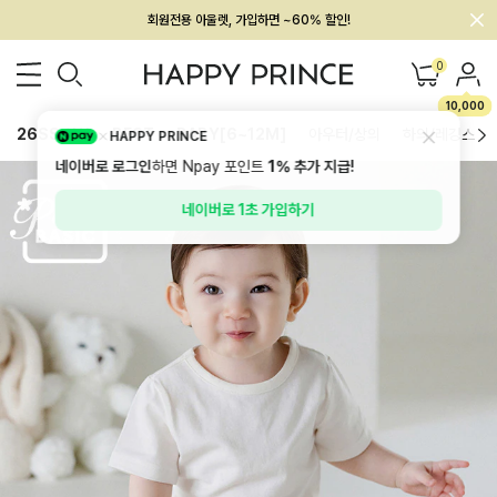
회원전용 아울렛, 가입하면 ~60% 할인!
멤버십 최대 28,000원 혜택
0
10,000
26SS 신상
BEST
BABY[6~12M]
아우터/상의
하의/레깅스
HAPPY PRINCE
네이버로 로그인
하면 Npay 포인트
1%
추가 지급!
네이버로 1초 가입하기