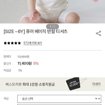
/
1
3
[SIZE ~6Y] 퓨어 베이직 반팔 티셔츠
572개 리뷰 보기
판매가
12,000원
11,400원
5%
할인가
적립금
1%
색상