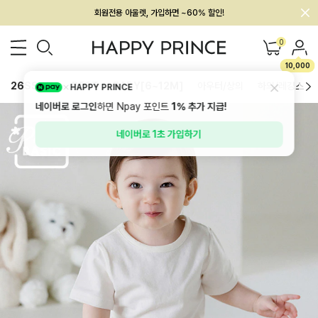
회원전용 아울렛, 가입하면 ~60% 할인!
멤버십 최대 28,000원 혜택
0
10,000
26SS 신상
BEST
BABY[6~12M]
아우터/상의
하의/레깅스
HAPPY PRINCE
네이버로 로그인
하면 Npay 포인트
1%
추가 지급!
네이버로 1초 가입하기