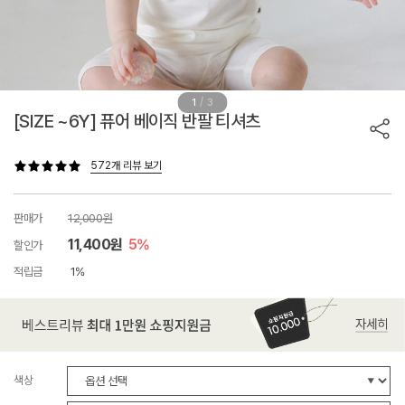
/
1
3
[SIZE ~6Y] 퓨어 베이직 반팔 티셔츠
572개 리뷰 보기
판매가
12,000원
11,400원
5%
할인가
적립금
1%
색상