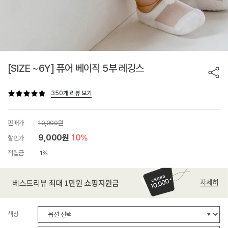
[SIZE ~6Y] 퓨어 베이직 5부 레깅스
350개 리뷰 보기
판매가
10,000원
9,000원
10%
할인가
적립금
1%
색상