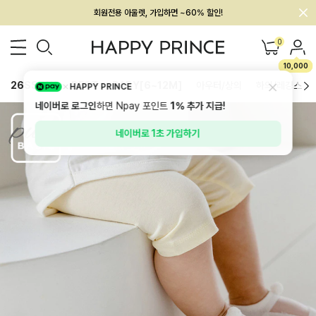
멤버십 최대 28,000원 혜택
0
10,000
26SS 신상
BEST
BABY[6~12M]
아우터/상의
하의/레깅스
HAPPY PRINCE
네이버로 로그인
하면 Npay 포인트
1%
추가 지급!
네이버로 1초 가입하기