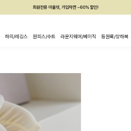
회원전용 아울렛, 가입하면 ~60% 할인!
멤버십 최대 28,000원 혜택
하의/레깅스
원피스/수트
라운지웨어/베이직
등원룩/상하복