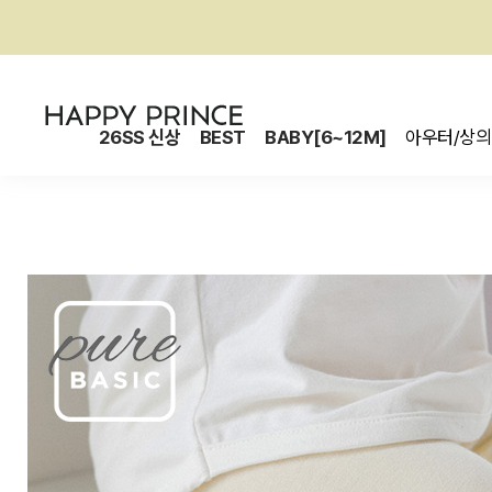
26SS 신상
BEST
BABY[6~12M]
아우터/상의