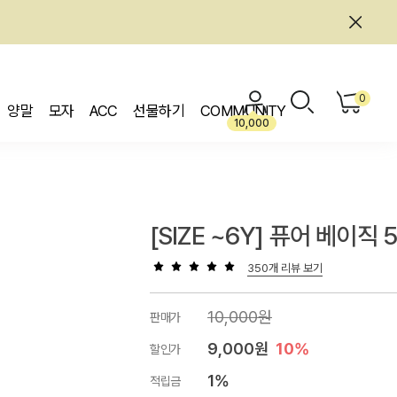
0
양말
모자
ACC
선물하기
COMMUNITY
10,000
[SIZE ~6Y] 퓨어 베이직
350개 리뷰 보기
10,000원
판매가
9,000원
10%
할인가
1%
적립금