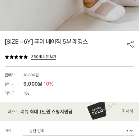
[SIZE ~6Y] 퓨어 베이직 5부 레깅스
350개 리뷰 보기
판매가
10,000원
9,000원
10%
할인가
적립금
1%
색상