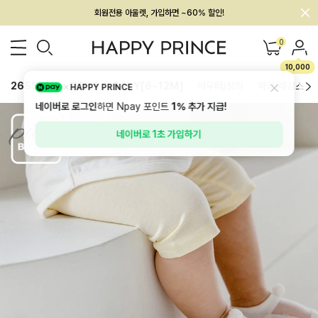
회원전용 아울렛, 가입하면 ~60% 할인!
멤버십 최대 28,000원 혜택
0
10,000
26SS 신상
BEST
BABY[6~12M]
아우터/상의
하의/레깅스
HAPPY PRINCE
네이버로 로그인
하면 Npay 포인트
1%
추가 지급!
네이버로 1초 가입하기