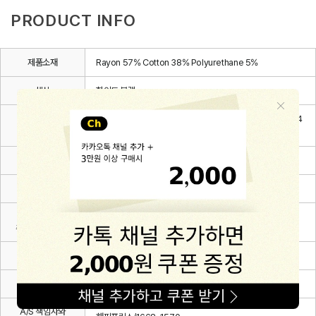
PRODUCT INFO
제품소재
Rayon 57% Cotton 38% Polyurethane 5%
색상
화이트,블랙
6~12m(80), 12~24m(90), 24~36m(100), 3~4Y(110), 4
치수
~5Y(120), 5~6Y(130)
제조자
(주)해피프린스
제조국
대한민국
세탁방법 및
상세설명 참조
취급시 주의사항
제조연월
2026.03.
품질보증기준
관련 법 및 소비자 분쟁해결 규정에 따름
A/S 책임자와