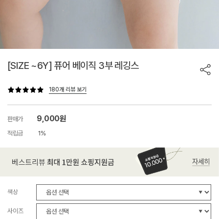
[SIZE ~6Y] 퓨어 베이직 3부 레깅스
180개 리뷰 보기
9,000원
판매가
적립금
1%
색상
사이즈