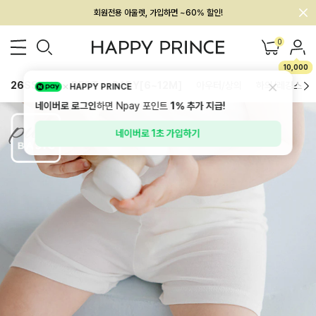
회원전용 아울렛, 가입하면 ~60% 할인!
멤버십 최대 28,000원 혜택
0
10,000
26SS 신상
BEST
BABY[6~12M]
아우터/상의
하의/레깅스
HAPPY PRINCE
네이버로 로그인
하면 Npay 포인트
1%
추가 지급!
네이버로 1초 가입하기