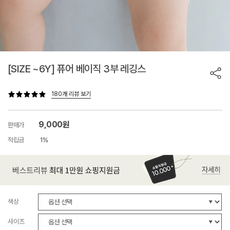
[SIZE ~6Y] 퓨어 베이직 3부 레깅스
180개 리뷰 보기
9,000원
판매가
적립금
1%
색상
사이즈