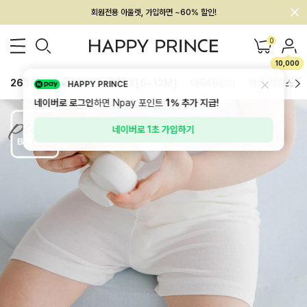
회원전용 아울렛, 가입하면 ~60% 할인!
멤버십 최대 28,000원 혜택
0
10,000
26SS 신상
BEST
BABY[6~12M]
아우터/상의
하의/레깅스
HAPPY PRINCE
네이버로 로그인
하면 Npay 포인트
1%
추가 지급!
네이버로 1초 가입하기