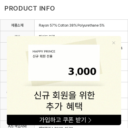
PRODUCT INFO
제품소재
Rayon 57% Cotton 38% Polyurethane 5%
색상
화이트,블랙
6~12m(80), 12~24m(90), 24~36m(100), 3~4Y(110), 4
치수
~5Y(120), 5~6Y(130)
제조자
(주)해피프린스
제조국
대한민국
세탁방법 및
상세설명 참조
취급시 주의사항
제조연월
2026.03.
품질보증기준
관련 법 및 소비자 분쟁해결 규정에 따름
A/S 책임자와