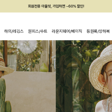
회원전용 아울렛, 가입하면 ~60% 할인!
멤버십 최대 28,000원 혜택
하의/레깅스
원피스/수트
라운지웨어/베이직
등원룩/상하복