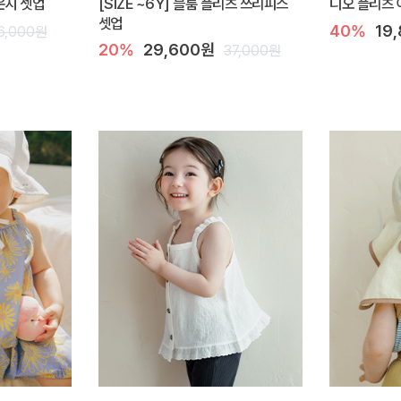
라운지 셋업
[SIZE ~6Y] 블룸 플리츠 쓰리피스
디오 플리츠 
셋업
40%
19
6,000원
20%
29,600원
37,000원