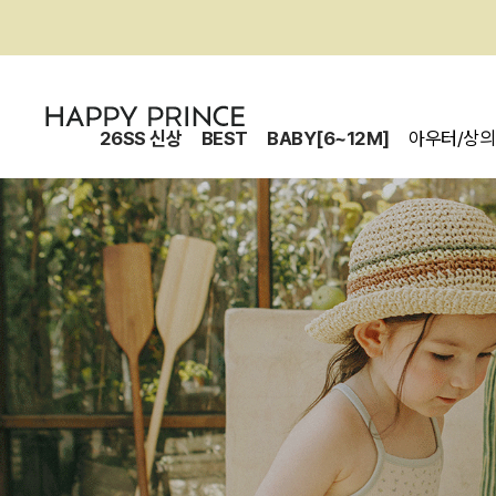
26SS 신상
BEST
BABY[6~12M]
아우터/상의