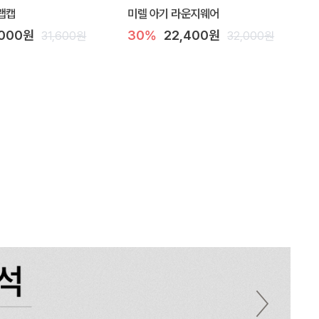
랩캡
미렐 아기 라운지웨어
,000원
30%
22,400원
31,600원
32,000원