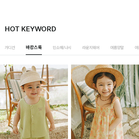
HOT KEYWORD
민소매/나시
가디건
바캉스룩
라운지웨어
여름양말
여