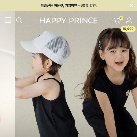
회원전용 아울렛, 가입하면 ~60% 할인!
멤버십 최대 28,000원 혜택
0
10,000
26SS 신상
BEST
BABY[6~12M]
아우터/상의
하의/레깅스