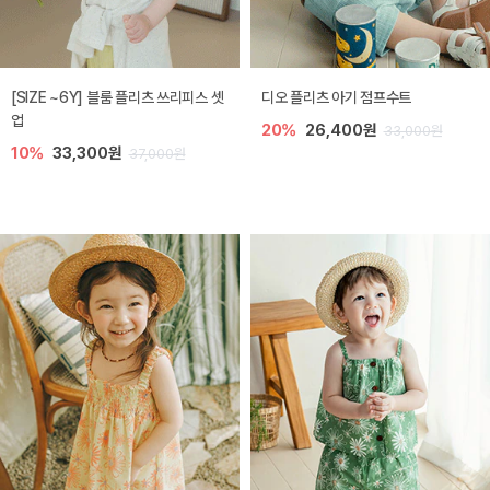
[SIZE ~6Y] 블룸 플리츠 쓰리피스 셋
디오 플리츠 아기 점프수트
업
20%
26,400원
33,000원
10%
33,300원
37,000원