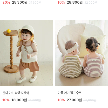
20%
25,300원
10%
28,800원
31,600원
32,000원
렌디 아기 라운지웨어
아롬 아기 점프수트
10%
18,900원
10%
27,000원
21,000원
30,000원