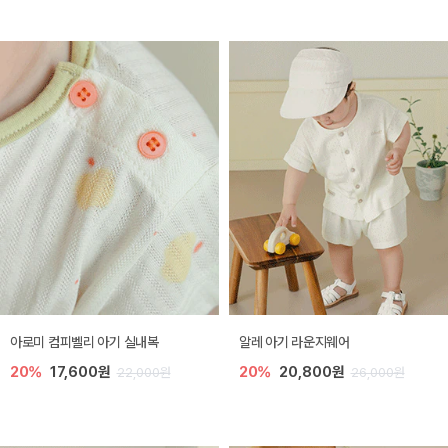
아로미 컴피벨리 아기 실내복
알레 아기 라운지웨어
20%
17,600원
20%
20,800원
22,000원
26,000원