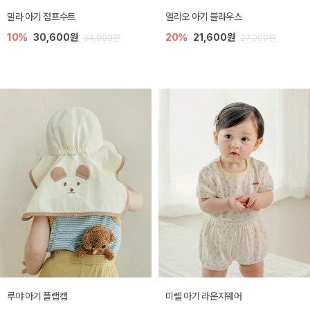
밀라 아기 점프수트
엘리오 아기 블라우스
10%
30,600원
20%
21,600원
34,000원
27,000원
루야 아기 플랩캡
미렐 아기 라운지웨어