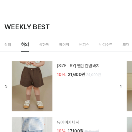
WEEKLY BEST
하의
상의
상하복
베이직
원피스
바디수트
모자
[SIZE ~6Y] 델린 린넨 바지
10%
21,600원
24,000원
듀이 아기 바지
10%
17,100원
19,000원