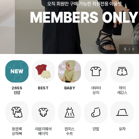
5
/
6
아우터
하의
26SS
BEST
BABY
상의
레깅스
신상
등원룩
라운지웨어
원피스
양말
모자
상하복
베이직
수트