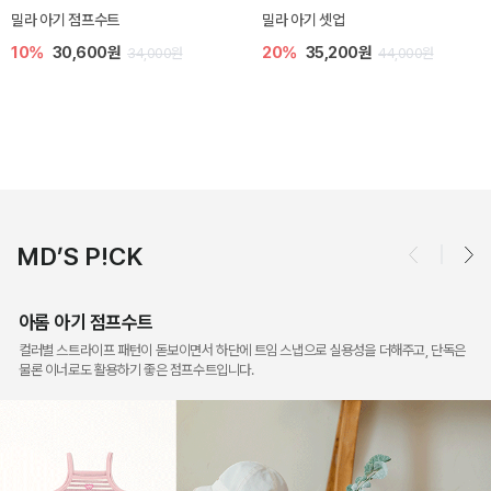
토닉 아기 민소매 티셔츠
베티 니트 아기 민소매 티셔츠
20%
11,200원
10%
24,300원
14,000원
27,000원
MD’S P!CK
아롬 아기 점프수트
컬러별 스트라이프 패턴이 돋보이면서 하단에 트임 스냅으로 실용성을 더해주고, 단독은
물론 이너로도 활용하기 좋은 점프수트입니다.