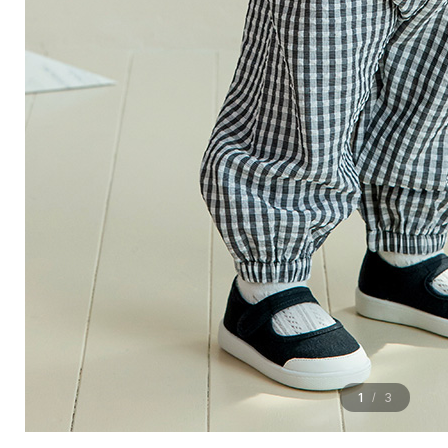
1
3
/