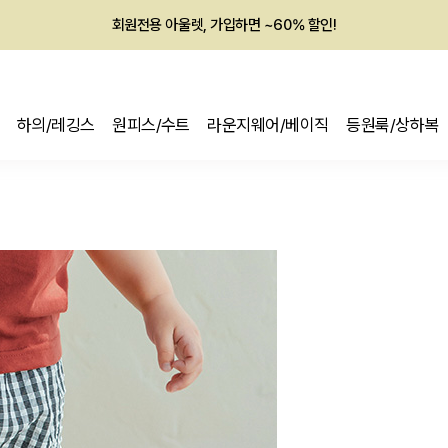
회원전용 아울렛, 가입하면 ~60% 할인!
멤버십 최대 28,000원 혜택
하의/레깅스
원피스/수트
라운지웨어/베이직
등원룩/상하복