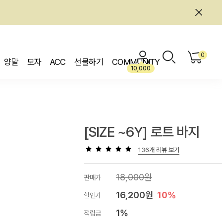
0
양말
모자
ACC
선물하기
COMMUNITY
10,000
[SIZE ~6Y] 로트 바지
136개 리뷰 보기
18,000원
판매가
16,200원
10%
할인가
1%
적립금