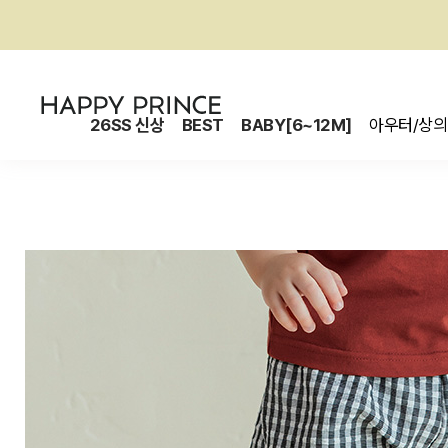
26SS 신상
BEST
BABY[6~12M]
아우터/상의