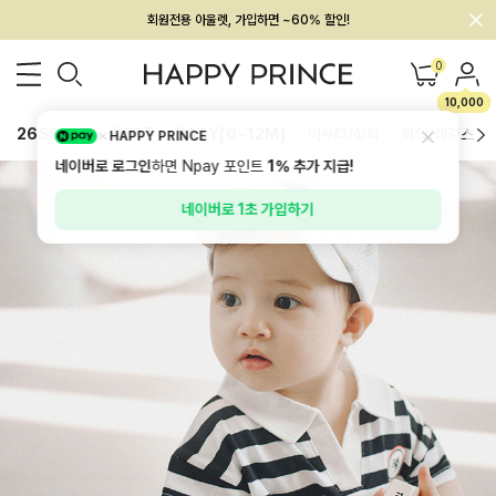
회원전용 아울렛, 가입하면 ~60% 할인!
멤버십 최대 28,000원 혜택
0
10,000
26SS 신상
BEST
BABY[6~12M]
아우터/상의
하의/레깅스
HAPPY PRINCE
네이버로 로그인
하면 Npay 포인트
1%
추가 지급!
네이버로 1초 가입하기