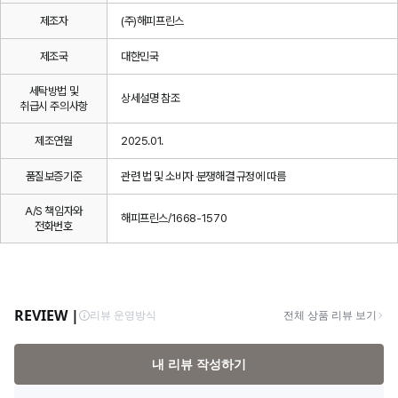
제조자
(주)해피프린스
제조국
대한민국
세탁방법 및
상세설명 참조
취급시 주의사항
제조연월
2025.01.
품질보증기준
관련 법 및 소비자 분쟁해결 규정에 따름
A/S 책임자와
해피프린스/1668-1570
전화번호