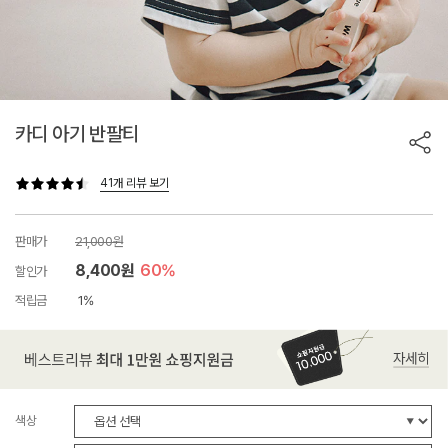
카디 아기 반팔티
41개 리뷰 보기
판매가
21,000원
8,400원
60%
할인가
적립금
1%
색상