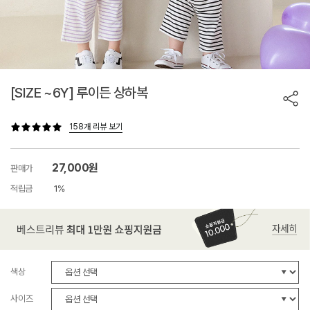
[SIZE ~6Y] 루이든 상하복
158개 리뷰 보기
27,000원
판매가
적립금
1%
색상
사이즈