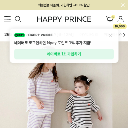
회원전용 아울렛, 가입하면 ~60% 할인!
멤버십 최대 28,000원 혜택
0
10,000
26SS 신상
BEST
BABY[6~12M]
아우터/상의
하의/레깅스
HAPPY PRINCE
네이버로 로그인
하면 Npay 포인트
1%
추가 지급!
네이버로 1초 가입하기