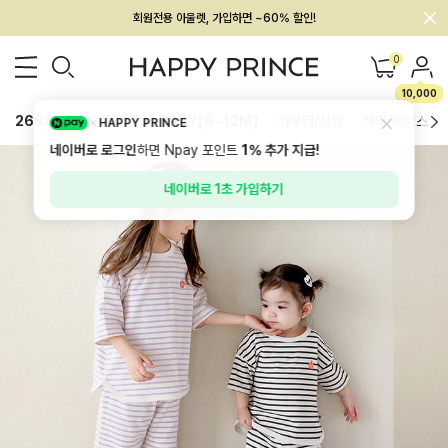
멤버십 최대 28,000원 혜택
0
10,000
26SS 신상
BEST
BABY[6~12M]
아우터/상의
하의/레깅스
HAPPY PRINCE
네이버로 로그인
하면 Npay 포인트
1%
추가 지급!
네이버로 1초 가입하기