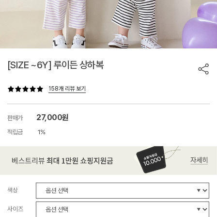
[SIZE ~6Y] 루이든 상하복
158개 리뷰 보기
27,000원
판매가
적립금
1%
색상
사이즈