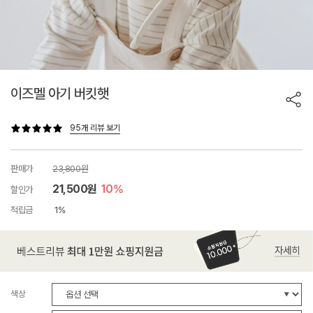
이즈멜 아기 버킷햇
95개 리뷰 보기
판매가
23,800원
21,500원
10%
할인가
적립금
1%
색상