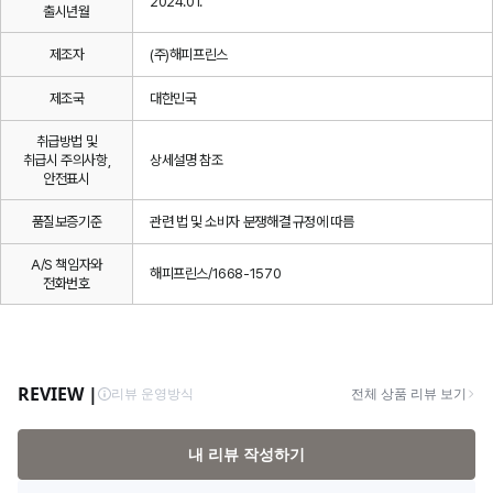
2024.01.
출시년월
제조자
(주)해피프린스
제조국
대한민국
취급방법 및
취급시 주의사항,
상세설명 참조
안전표시
품질보증기준
관련 법 및 소비자 분쟁해결 규정에 따름
A/S 책임자와
해피프린스/1668-1570
전화번호