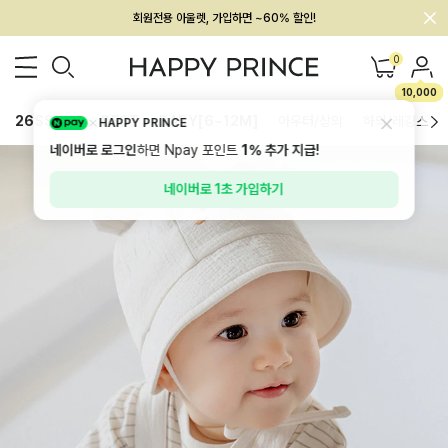
회원전용 아울렛, 가입하면 ~60% 할인!
멤버십 최대 28,000원 혜택
0
10,000
26SS 신상
BEST
BABY[6~12M]
아우터/상의
하의/레깅스
HAPPY PRINCE
네이버로 로그인
하면 Npay 포인트
1%
추가 지급!
네이버로 1초 가입하기