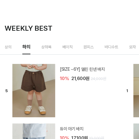
WEEKLY BEST
하의
상의
상하복
베이직
원피스
바디수트
모자
[SIZE ~6Y] 델린 린넨 바지
10%
21,600원
24,000원
듀이 아기 바지
10%
17,100원
19,000원