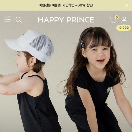
회원전용 아울렛, 가입하면 ~60% 할인!
멤버십 최대 28,000원 혜택
0
10,000
26SS 신상
BEST
BABY[6~12M]
아우터/상의
하의/레깅스