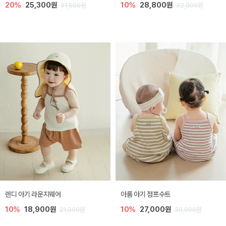
20%
25,300원
10%
28,800원
31,600원
32,000원
렌디 아기 라운지웨어
아롬 아기 점프수트
10%
18,900원
10%
27,000원
21,000원
30,000원