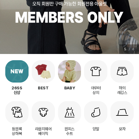
5
/
6
아우터
하의
26SS
BEST
BABY
상의
레깅스
신상
등원룩
라운지웨어
원피스
양말
모자
상하복
베이직
수트