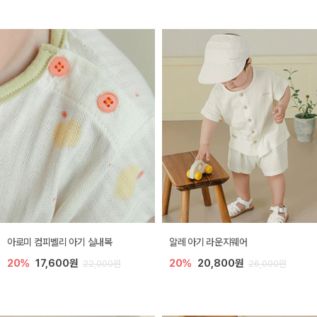
아로미 컴피벨리 아기 실내복
알레 아기 라운지웨어
20%
17,600원
20%
20,800원
22,000원
26,000원