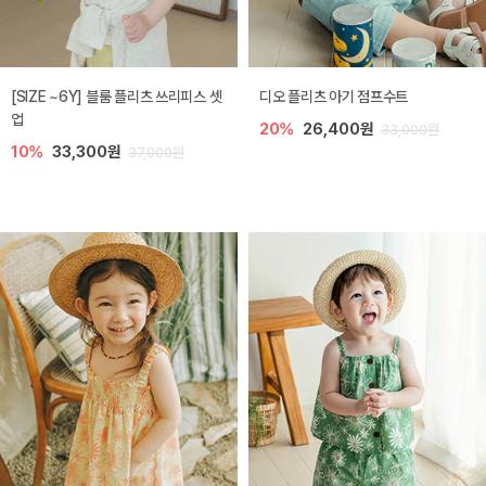
[SIZE ~6Y] 블룸 플리츠 쓰리피스 셋
디오 플리츠 아기 점프수트
업
20%
26,400원
33,000원
10%
33,300원
37,000원