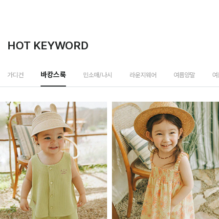
HOT KEYWORD
민소매/나시
가디건
바캉스룩
라운지웨어
여름양말
여