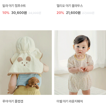
밀라 아기 점프수트
엘리오 아기 블라우스
10%
30,600원
20%
21,600원
34,000원
27,000원
루야 아기 플랩캡
미렐 아기 라운지웨어