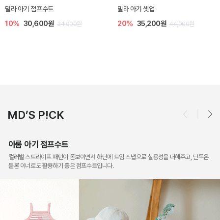
토닉 아기 민소매 티셔츠
베티 니트 아기 민소매 티셔츠
20%
11,200원
10%
24,300원
14,000원
27,000원
MD’S P!CK
아롬 아기 점프수트
컬러별 스트라이프 패턴이 돋보이면서 하단에 트임 스냅으로 실용성을 더해주고, 단독은
물론 이너로도 활용하기 좋은 점프수트입니다.