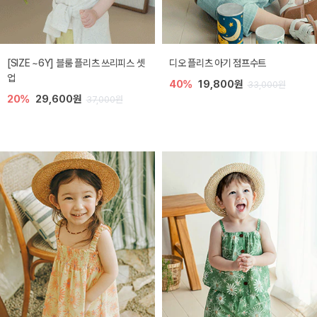
[SIZE ~6Y] 블룸 플리츠 쓰리피스 셋
디오 플리츠 아기 점프수트
업
40%
19,800원
33,000원
20%
29,600원
37,000원