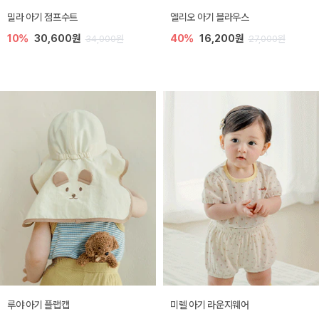
밀라 아기 점프수트
엘리오 아기 블라우스
10%
30,600원
40%
16,200원
34,000원
27,000원
루야 아기 플랩캡
미렐 아기 라운지웨어