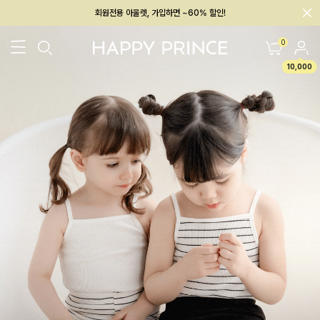
회원전용 아울렛, 가입하면 ~60% 할인!
멤버십 최대 28,000원 혜택
0
10,000
26SS 신상
BEST
BABY[6~12M]
아우터/상의
하의/레깅스