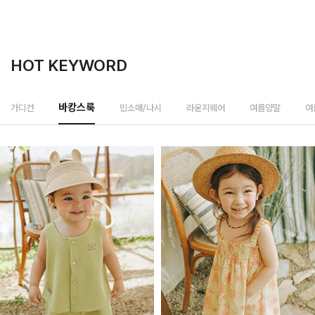
HOT KEYWORD
민소매/나시
가디건
바캉스룩
라운지웨어
여름양말
여