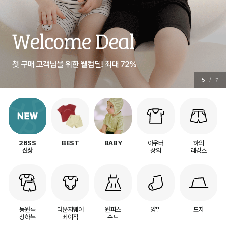
5
/
7
아우터
하의
26SS
BEST
BABY
상의
레깅스
신상
등원룩
라운지웨어
원피스
양말
모자
상하복
베이직
수트