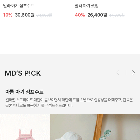
토닉 아기 민소매 티셔츠
베티 니트 아기 민소매 티셔츠
20%
11,200원
10%
24,300원
14,000원
27,000원
MD’S P!CK
아롬 아기 점프수트
컬러별 스트라이프 패턴이 돋보이면서 하단에 트임 스냅으로 실용성을 더해주고, 단독은
물론 이너로도 활용하기 좋은 점프수트입니다.