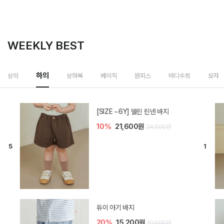
WEEKLY BEST
하의
상의
상하복
베이직
원피스
바디수트
모자
[SIZE ~6Y] 델린 린넨 바지
10%
21,600원
24,000원
듀이 아기 바지
20%
15,200원
19,000원