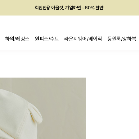
회원전용 아울렛, 가입하면 ~60% 할인!
멤버십 최대 28,000원 혜택
하의/레깅스
원피스/수트
라운지웨어/베이직
등원룩/상하복