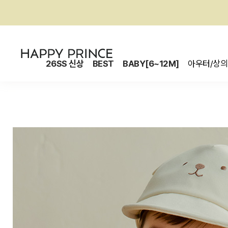
26SS 신상
BEST
BABY[6~12M]
아우터/상의