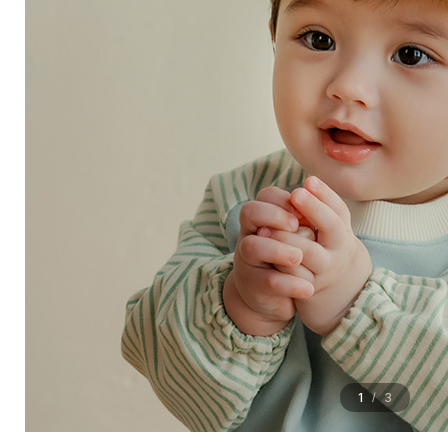
1
3
/