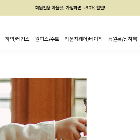
회원전용 아울렛, 가입하면 ~60% 할인!
멤버십 최대 28,000원 혜택
하의/레깅스
원피스/수트
라운지웨어/베이직
등원룩/상하복