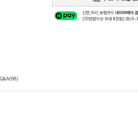
신한,우리,농협카드
네이버페이 결
(10만원이상 최대 8천원) (8/5~8
Q&A(68)