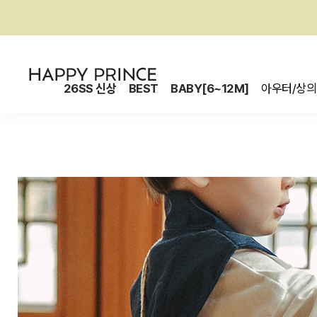
26SS 신상
BEST
BABY[6~12M]
아우터/상의