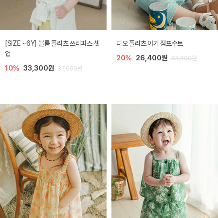
[SIZE ~6Y] 블룸 플리츠 쓰리피스 셋
디오 플리츠 아기 점프수트
업
20%
26,400원
33,000원
10%
33,300원
37,000원