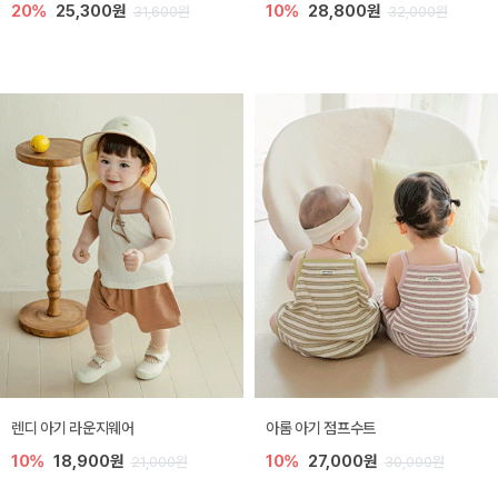
20%
25,300원
10%
28,800원
31,600원
32,000원
렌디 아기 라운지웨어
아롬 아기 점프수트
10%
18,900원
10%
27,000원
21,000원
30,000원