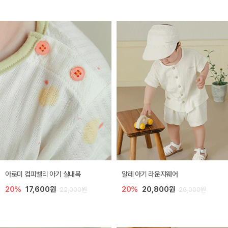
아로미 컴피벨리 아기 실내복
알레 아기 라운지웨어
20%
17,600원
20%
20,800원
22,000원
26,000원