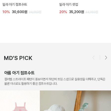
토닉 아기 민소매 티셔츠
베티 니트 아기 민소매 티셔츠
20%
11,200원
10%
24,300원
14,000원
27,000원
MD’S P!CK
아롬 아기 점프수트
컬러별 스트라이프 패턴이 돋보이면서 하단에 트임 스냅으로 실용성을 더해주고, 단독은
물론 이너로도 활용하기 좋은 점프수트입니다.