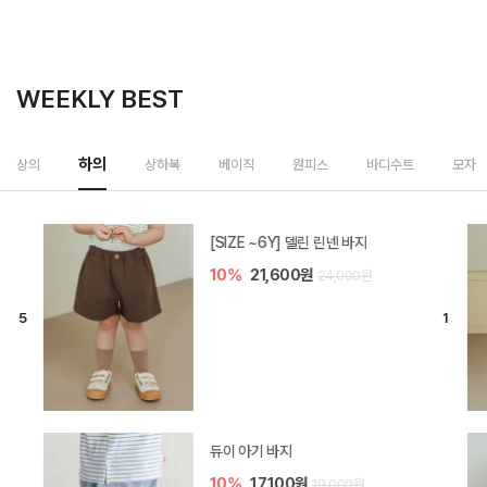
WEEKLY BEST
하의
상의
상하복
베이직
원피스
바디수트
모자
[SIZE ~6Y] 델린 린넨 바지
10%
21,600원
24,000원
듀이 아기 바지
10%
17,100원
19,000원