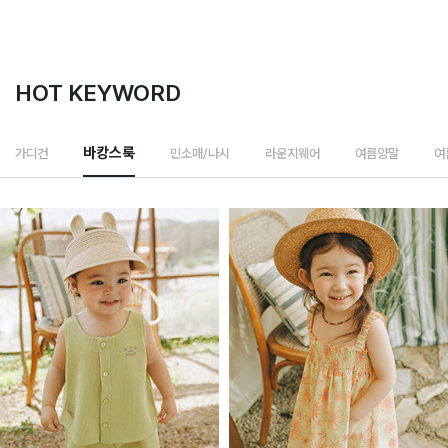
HOT KEYWORD
민소매/나시
가디건
바캉스룩
라운지웨어
여름양말
여