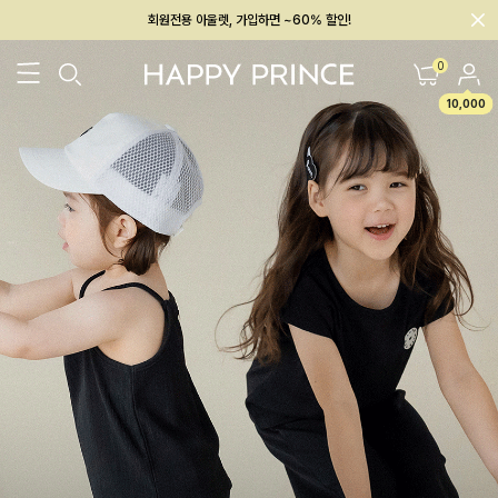
회원전용 아울렛, 가입하면 ~60% 할인!
멤버십 최대 28,000원 혜택
0
10,000
26SS 신상
BEST
BABY[6~12M]
아우터/상의
하의/레깅스