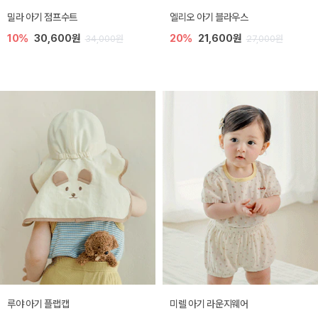
밀라 아기 점프수트
엘리오 아기 블라우스
10%
30,600원
20%
21,600원
34,000원
27,000원
루야 아기 플랩캡
미렐 아기 라운지웨어