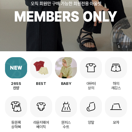
5
/
6
아우터
하의
26SS
BEST
BABY
상의
레깅스
신상
등원룩
라운지웨어
원피스
양말
모자
상하복
베이직
수트