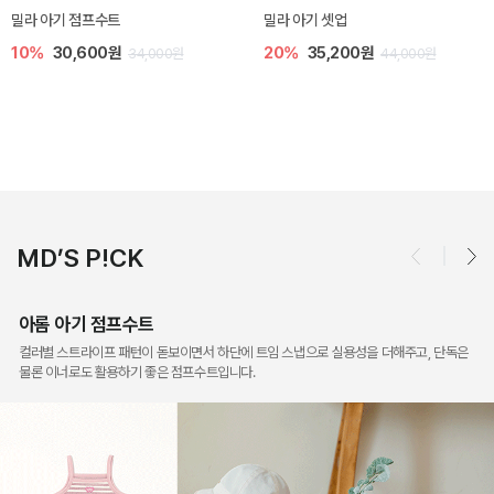
토닉 아기 민소매 티셔츠
베티 니트 아기 민소매 티셔츠
20%
11,200원
10%
24,300원
14,000원
27,000원
MD’S P!CK
아롬 아기 점프수트
컬러별 스트라이프 패턴이 돋보이면서 하단에 트임 스냅으로 실용성을 더해주고, 단독은
물론 이너로도 활용하기 좋은 점프수트입니다.