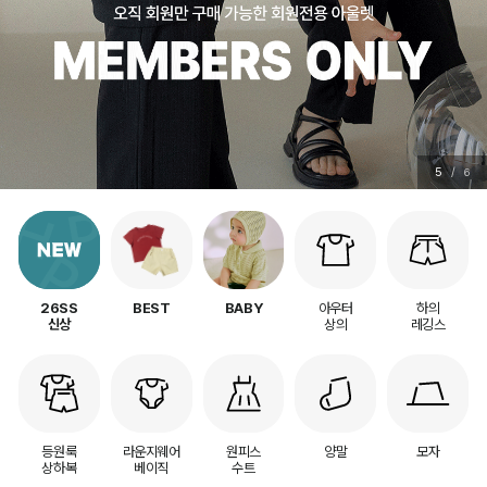
5
/
6
아우터
하의
26SS
BEST
BABY
상의
레깅스
신상
등원룩
라운지웨어
원피스
양말
모자
상하복
베이직
수트