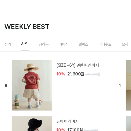
WEEKLY BEST
하의
상의
상하복
베이직
원피스
바디수트
모자
[SIZE ~6Y] 델린 린넨 바지
10%
21,600원
24,000원
듀이 아기 바지
10%
17,100원
19,000원