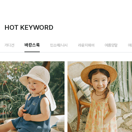
HOT KEYWORD
민소매/나시
가디건
바캉스룩
라운지웨어
여름양말
여