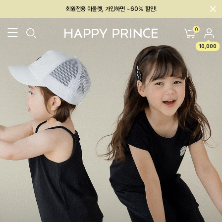
회원전용 아울렛, 가입하면 ~60% 할인!
멤버십 최대 28,000원 혜택
0
10,000
26SS 신상
BEST
BABY[6~12M]
아우터/상의
하의/레깅스