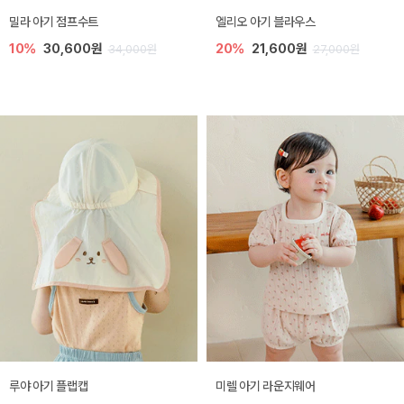
밀라 아기 점프수트
엘리오 아기 블라우스
10%
30,600원
20%
21,600원
34,000원
27,000원
루야 아기 플랩캡
미렐 아기 라운지웨어