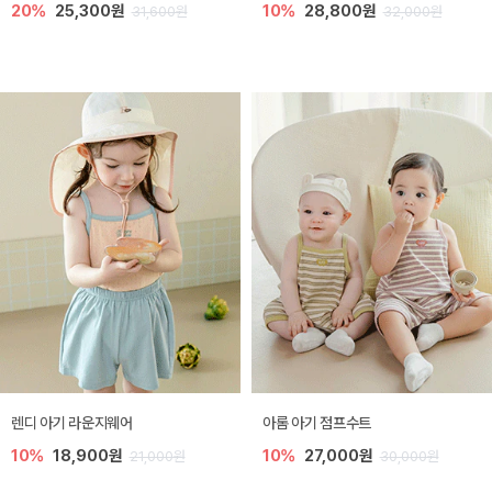
20%
25,300원
10%
28,800원
31,600원
32,000원
렌디 아기 라운지웨어
아롬 아기 점프수트
10%
18,900원
10%
27,000원
21,000원
30,000원