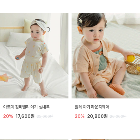
아로미 컴피벨리 아기 실내복
알레 아기 라운지웨어
20%
17,600원
20%
20,800원
22,000원
26,000원