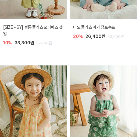
[SIZE ~6Y] 블룸 플리츠 쓰리피스 셋
디오 플리츠 아기 점프수트
업
20%
26,400원
33,000원
10%
33,300원
37,000원