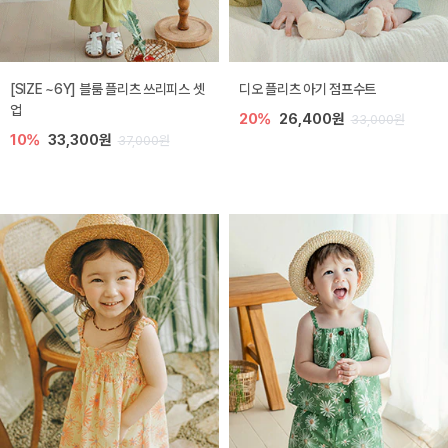
[SIZE ~6Y] 블룸 플리츠 쓰리피스 셋
디오 플리츠 아기 점프수트
업
20%
26,400원
33,000원
10%
33,300원
37,000원