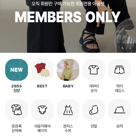
6
/
6
아우터
하의
26SS
BEST
BABY
상의
레깅스
신상
등원룩
라운지웨어
원피스
양말
모자
상하복
베이직
수트