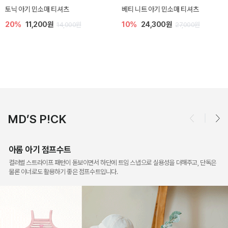
렌디 아기 라운지웨어
[SIZE ~6Y] 오뎃 라운지웨어
10%
18,900원
10%
20,700원
21,000원
23,000원
MD’S P!CK
아롬 아기 점프수트
컬러별 스트라이프 패턴이 돋보이면서 하단에 트임 스냅으로 실용성을 더해주고, 단독은
물론 이너로도 활용하기 좋은 점프수트입니다.