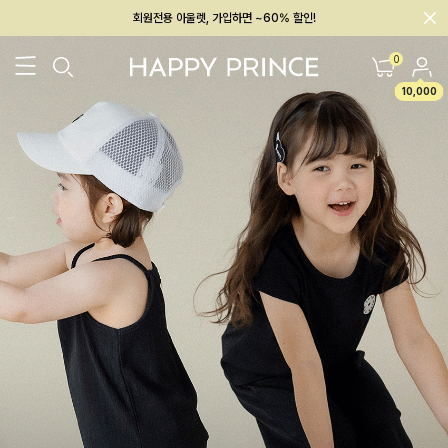
멤버십 최대 28,000원 혜택
0
10,000
26SS 신상
BEST
BABY[6~12M]
아우터/상의
하의/레깅스