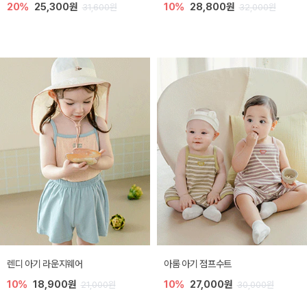
20%
25,300원
10%
28,800원
31,600원
32,000원
렌디 아기 라운지웨어
아롬 아기 점프수트
10%
18,900원
10%
27,000원
21,000원
30,000원