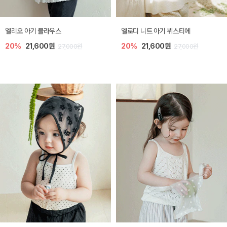
미렐 아기 라운지웨어
[SIZE ~6Y] 로미나 라운지 셋업
10%
28,800원
10%
26,100원
32,000원
29,000원