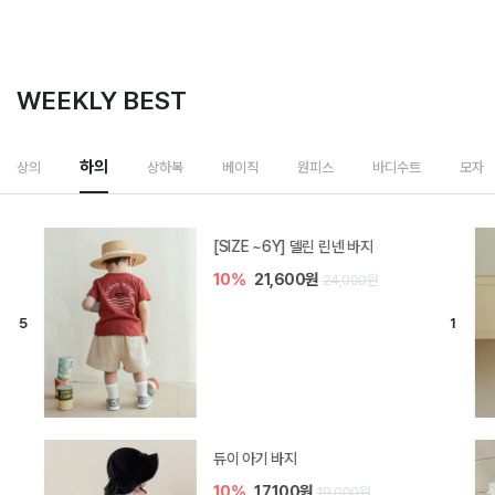
WEEKLY BEST
상하복
상의
하의
베이직
원피스
바디수트
모자
밀라 아기 셋업
20%
35,200원
44,000원
브렌 아기 블라우스 세트
10%
36,900원
41,000원