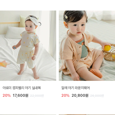
아로미 컴피벨리 아기 실내복
알레 아기 라운지웨어
20%
17,600원
20%
20,800원
22,000원
26,000원