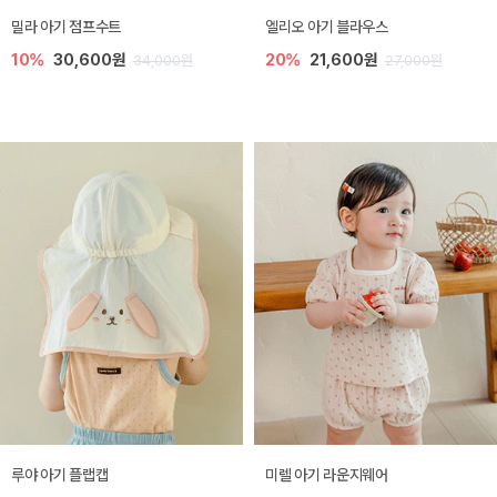
밀라 아기 점프수트
엘리오 아기 블라우스
10%
30,600원
20%
21,600원
34,000원
27,000원
루야 아기 플랩캡
미렐 아기 라운지웨어