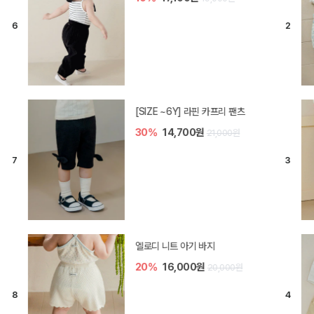
[SIZE ~6Y] 오뎃 라운지웨어
10%
20,700원
23,000원
[SIZE ~6Y] 블룸 플리츠 쓰리피스
셋업
10%
33,300원
37,000원