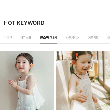
HOT KEYWORD
라운지웨어
가디건
바캉스룩
민소매/나시
여름양말
여