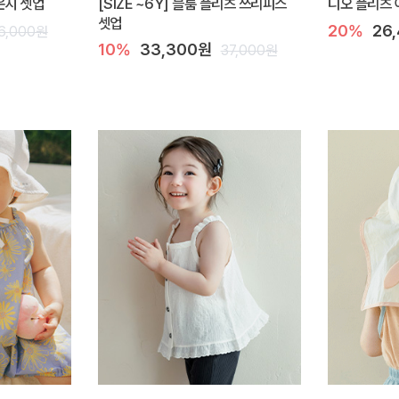
라운지 셋업
[SIZE ~6Y] 블룸 플리츠 쓰리피스
디오 플리츠 
셋업
20%
26
6,000원
10%
33,300원
37,000원