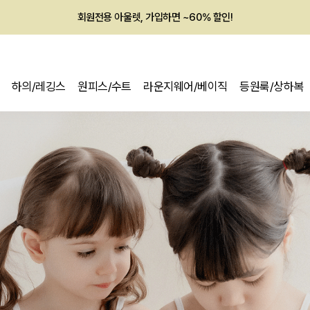
회원전용 아울렛, 가입하면 ~60% 할인!
멤버십 최대 28,000원 혜택
하의/레깅스
원피스/수트
라운지웨어/베이직
등원룩/상하복