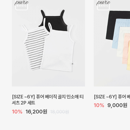
캐더린 뷔스티에 미니 아기 원피스
[SIZE ~6Y] 베르
10%
24,300원
10%
28,800원
27,000원