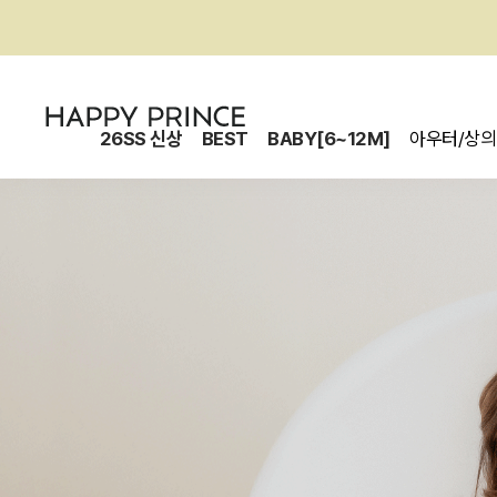
26SS 신상
BEST
BABY[6~12M]
아우터/상의