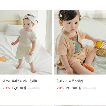
아로미 컴피벨리 아기 실내복
알레 아기 라운지웨어
20%
17,600원
20%
20,800원
22,000원
26,000원