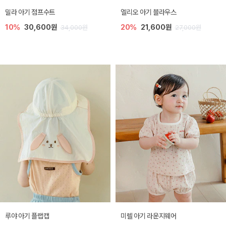
밀라 아기 점프수트
엘리오 아기 블라우스
10%
30,600원
20%
21,600원
34,000원
27,000원
루야 아기 플랩캡
미렐 아기 라운지웨어