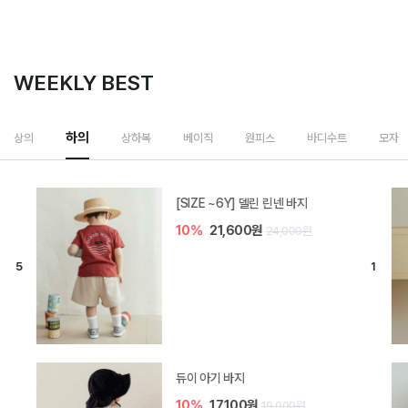
WEEKLY BEST
하의
상의
상하복
베이직
원피스
바디수트
모자
[SIZE ~6Y] 델린 린넨 바지
10%
21,600원
24,000원
듀이 아기 바지
10%
17,100원
19,000원