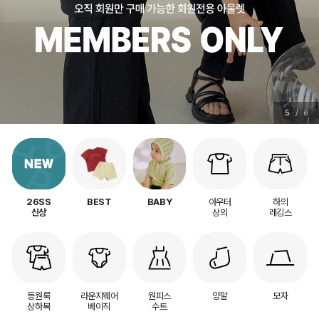
5
/
6
아우터
하의
26SS
BEST
BABY
상의
레깅스
신상
등원룩
라운지웨어
원피스
양말
모자
상하복
베이직
수트