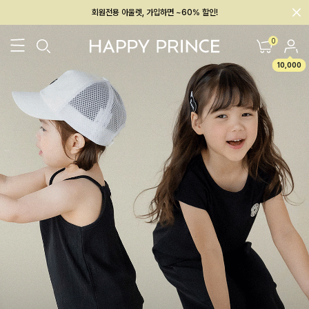
회원전용 아울렛, 가입하면 ~60% 할인!
멤버십 최대 28,000원 혜택
0
10,000
26SS 신상
BEST
BABY[6~12M]
아우터/상의
하의/레깅스