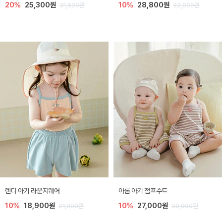
20%
25,300원
10%
28,800원
31,600원
32,000원
렌디 아기 라운지웨어
아롬 아기 점프수트
10%
18,900원
10%
27,000원
21,000원
30,000원