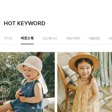
HOT KEYWORD
민소매/나시
가디건
바캉스룩
라운지웨어
여름양말
여