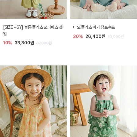
[SIZE ~6Y] 블룸 플리츠 쓰리피스 셋
디오 플리츠 아기 점프수트
업
20%
26,400원
33,000원
10%
33,300원
37,000원