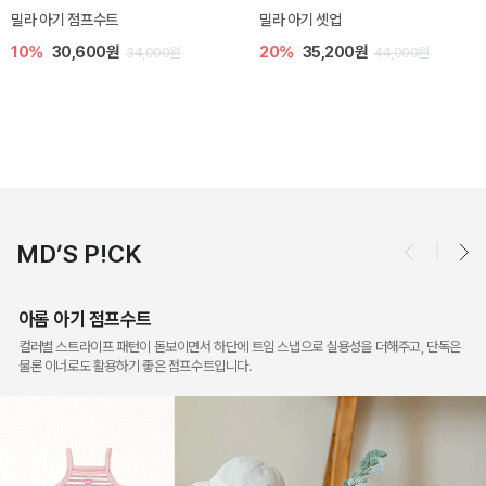
토닉 아기 민소매 티셔츠
베티 니트 아기 민소매 티셔츠
20%
11,200원
10%
24,300원
14,000원
27,000원
MD’S P!CK
아롬 아기 점프수트
컬러별 스트라이프 패턴이 돋보이면서 하단에 트임 스냅으로 실용성을 더해주고, 단독은
물론 이너로도 활용하기 좋은 점프수트입니다.