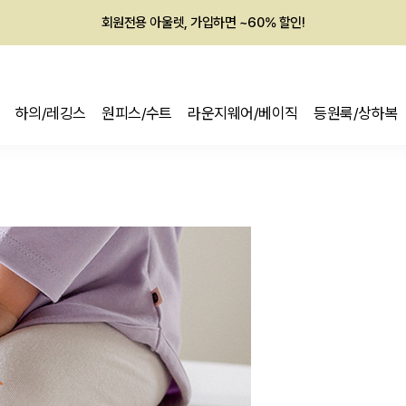
회원전용 아울렛, 가입하면 ~60% 할인!
멤버십 최대 28,000원 혜택
하의/레깅스
원피스/수트
라운지웨어/베이직
등원룩/상하복