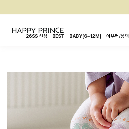
26SS 신상
BEST
BABY[6~12M]
아우터/상의