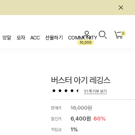
0
양말
모자
ACC
선물하기
COMMUNITY
10,000
버스터 아기 레깅스
51개 리뷰 보기
16,000원
판매가
6,400원
60%
할인가
1%
적립금