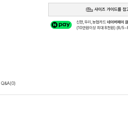
사이즈 가이드를 참
신한,우리,농협카드
네이버페이 결
(10만원이상 최대 8천원) (8/5~8
Q&A(0)