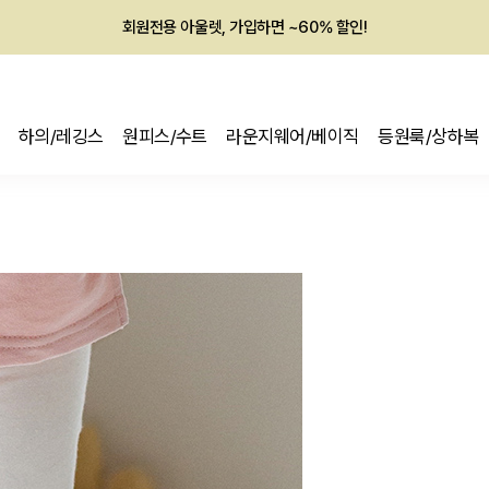
회원전용 아울렛, 가입하면 ~60% 할인!
멤버십 최대 28,000원 혜택
하의/레깅스
원피스/수트
라운지웨어/베이직
등원룩/상하복