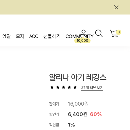
0
양말
모자
ACC
선물하기
COMMUNITY
10,000
알리나 아기 레깅스
37개 리뷰 보기
16,000원
판매가
6,400원
60%
할인가
1%
적립금