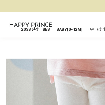
26SS 신상
BEST
BABY[6~12M]
아우터/상의