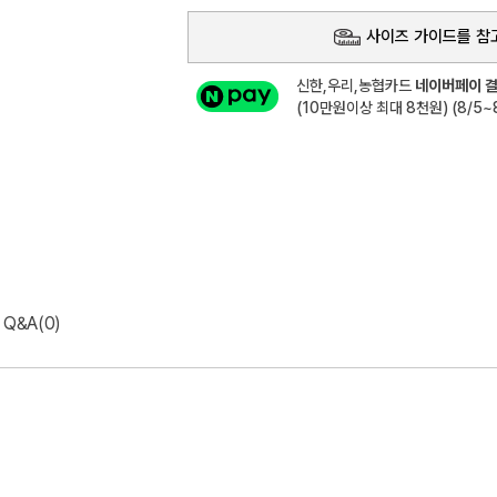
사이즈 가이드를 참
신한,우리,농협카드
네이버페이 결
(10만원이상 최대 8천원) (8/5~8
Q&A(0)