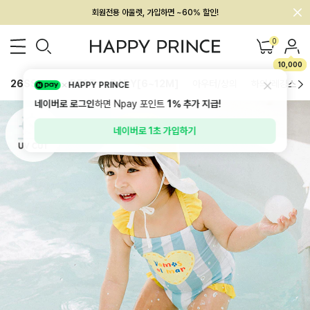
회원전용 아울렛, 가입하면 ~60% 할인!
멤버십 최대 28,000원 혜택
0
10,000
26SS 신상
BEST
BABY[6~12M]
아우터/상의
하의/레깅스
HAPPY PRINCE
네이버로 로그인
하면 Npay 포인트
1%
추가 지급!
네이버로 1초 가입하기