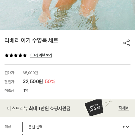
라베리 아기 수영복 세트
30개 리뷰 보기
판매가
65,000원
32,500원
50%
할인가
적립금
1%
색상