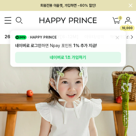
회원전용 아울렛, 가입하면 ~60% 할인!
멤버십 최대 28,000원 혜택
0
10,000
26SS 신상
BEST
BABY[6~12M]
아우터/상의
하의/레깅스
HAPPY PRINCE
네이버로 로그인
하면 Npay 포인트
1%
추가 지급!
네이버로 1초 가입하기