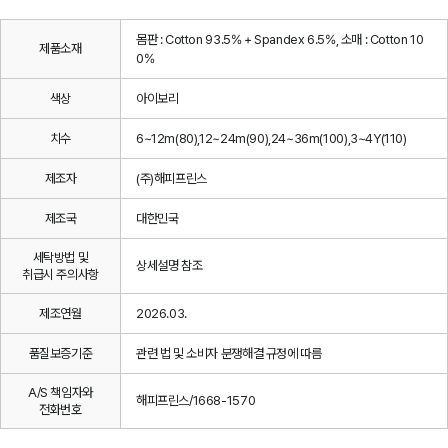
몸판 : Cotton 93.5% + Spandex 6.5%, 소매 : Cotton 10
제품소재
0%
색상
아이보리
치수
6~12m(80),12~24m(90),24~36m(100),3~4Y(110)
제조자
(주)해피프린스
제조국
대한민국
세탁방법 및
상세설명 참조
취급시 주의사항
제조연월
2026.03.
품질보증기준
관련 법 및 소비자 분쟁해결 규정에 따름
A/S 책임자와
해피프린스/1668-1570
전화번호