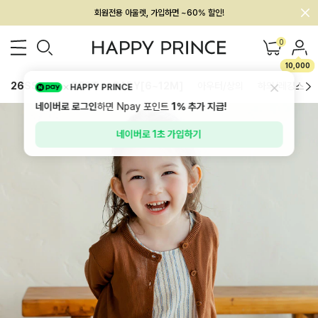
회원전용 아울렛, 가입하면 ~60% 할인!
멤버십 최대 28,000원 혜택
0
10,000
26SS 신상
BEST
BABY[6~12M]
아우터/상의
하의/레깅스
HAPPY PRINCE
네이버로 로그인
하면 Npay 포인트
1%
추가 지급!
네이버로 1초 가입하기