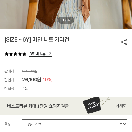
/
1
4
[SIZE ~6Y] 마인 니트 가디건
351개 리뷰 보기
판매가
29,000원
26,100원
10%
할인가
적립금
1%
색상