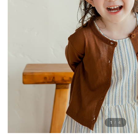
1
4
/