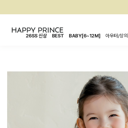
26SS 신상
BEST
BABY[6~12M]
아우터/상의