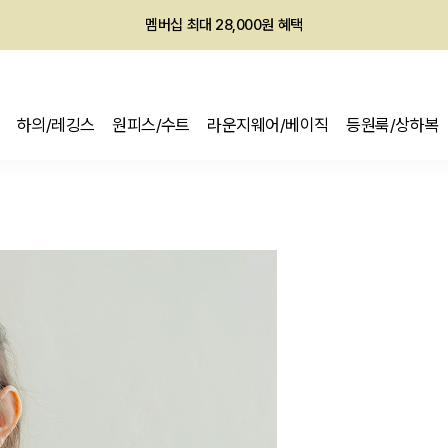
회원전용 아울렛, 가입하면 ~60% 할인!
멤버십 최대 28,000원 혜택
하의/레깅스
원피스/수트
라운지웨어/베이직
등원룩/상하복