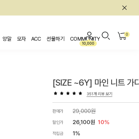
0
양말
모자
ACC
선물하기
COMMUNITY
10,000
[SIZE ~6Y] 마인 니트 가
351개 리뷰 보기
29,000원
판매가
26,100원
10%
할인가
1%
적립금